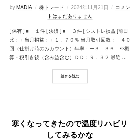
投
by
MADIA
株トレード
2024年11月21日
コメン
稿
トはまだありません
日:
[ 保有 ] ■ １件 [ 決済 ] ■ ３件 [ シストレ損益 ]前日
比：＋当月損益：＋１．７０％ 当月取引回数： ４０
回（仕掛け時のみカウント）年率：ー３．３６ ※概
算・税引き後（含み益含む）ＤＤ：９．３２ 最近 …
“2024/11/21 システムトレード（
続きを読む
寒くなってきたので温度リハビリ
してみるかな