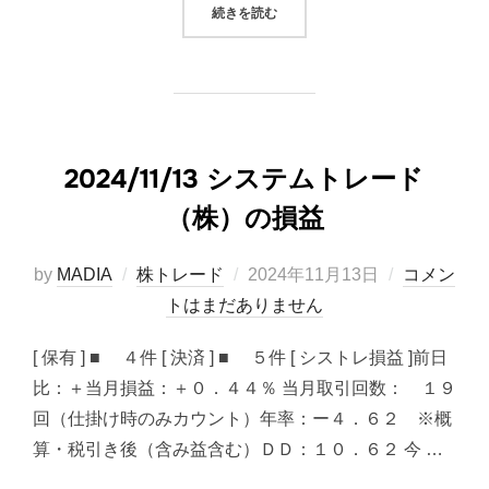
“痛みは腰痛が原因かも”
続きを読む
2024/11/13 システムトレード
（株）の損益
投
by
MADIA
株トレード
2024年11月13日
コメン
稿
トはまだありません
日:
[ 保有 ] ■ ４件 [ 決済 ] ■ ５件 [ シストレ損益 ]前日
比：＋当月損益：＋０．４４％ 当月取引回数： １９
回（仕掛け時のみカウント）年率：ー４．６２ ※概
算・税引き後（含み益含む）ＤＤ：１０．６２ 今 …