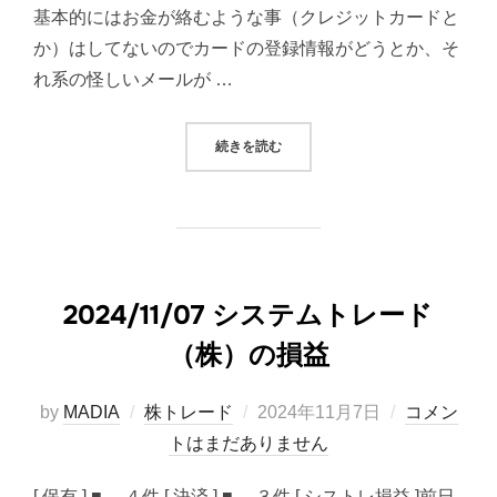
基本的にはお金が絡むような事（クレジットカードと
か）はしてないのでカードの登録情報がどうとか、そ
れ系の怪しいメールが …
“YAHOOメールにフィッシングメー
続きを読む
2024/11/07 システムトレード
（株）の損益
投
by
MADIA
株トレード
2024年11月7日
コメン
稿
トはまだありません
日:
[ 保有 ] ■ ４件 [ 決済 ] ■ ３件 [ シストレ損益 ]前日