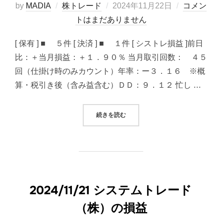
投
by
MADIA
株トレード
2024年11月22日
コメン
稿
トはまだありません
日:
[ 保有 ] ■ ５件 [ 決済 ] ■ １件 [ シストレ損益 ]前日
比：＋当月損益：＋１．９０％ 当月取引回数： ４５
回（仕掛け時のみカウント）年率：ー３．１６ ※概
算・税引き後（含み益含む）ＤＤ：９．１２ 忙し …
“2024/11/22 システムトレード（
続きを読む
2024/11/21 システムトレード
（株）の損益