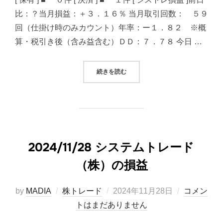
比：？当月損益：＋３．１６％ 当月取引回数： ５９
回（仕掛け時のみカウント）年率：ー１．８２ ※概
算・税引き後（含み益含む）ＤＤ：７．７８ 今日 …
“2024/11/29 システムトレード（
続きを読む
2024/11/28 システムトレード
（株）の損益
投
by
MADIA
株トレード
2024年11月28日
コメン
稿
トはまだありません
日: