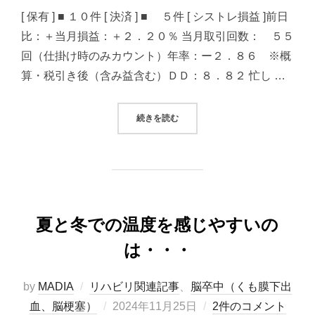
日:
[ 保有 ] ■ １０件 [ 決済 ] ■ ５件 [ シストレ損益 ]前日
比：＋当月損益：＋２．２０％ 当月取引回数： ５５
回（仕掛け時のみカウント）年率：ー２．８６ ※概
算・税引き後（含み益含む）ＤＤ：８．８２ 忙し …
“2024/11/26 システムトレード（
続きを読む
夏と冬での温度を感じやすいの
は・・・
by
MADIA
リハビリ関連記事
、
脳卒中（くも膜下出
投
血、脳梗塞）
2024年11月25日
2件のコメント