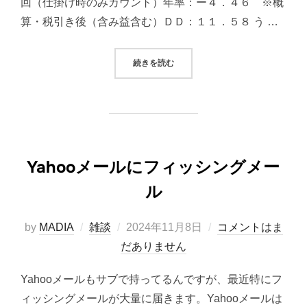
回（仕掛け時のみカウント）年率：ー４．４６ ※概
算・税引き後（含み益含む）ＤＤ：１１．５８ う …
“2024/11/08 システムトレード
続きを読む
Yahooメールにフィッシングメー
ル
投
by
MADIA
雑談
2024年11月8日
コメントはま
稿
だありません
日:
Yahooメールもサブで持ってるんですが、最近特にフ
ィッシングメールが大量に届きます。Yahooメールは