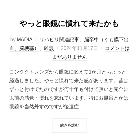
やっと眼鏡に慣れて来たかも
by
MADIA
リハビリ関連記事
、
脳卒中（くも膜下出
投
血、脳梗塞）
、
雑談
2024年11月17日
コメントは
稿
まだありません
日:
コンタクトレンズから眼鏡に変えて1か月とちょっと
経過しました。やっと慣れて来た感があります。昔は
ずっと付けてたのですが何十年も付けて無いと完全に
以前の感覚・慣れを忘れています。特にお風呂とかは
眼鏡を当然外すのですが後遺症 …
“やっと眼鏡に慣れて来たかも”
続きを読む