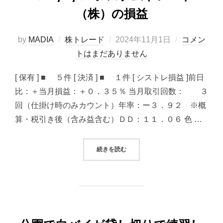
（株）の損益
投
by
MADIA
株トレード
2024年11月1日
コメン
稿
トはまだありません
日:
[ 保有 ] ■ ５件 [ 決済 ] ■ １件 [ シストレ損益 ]前日
比：＋当月損益：＋０．３５％ 当月取引回数： ３
回（仕掛け時のみカウント）年率：ー３．９２ ※概
算・税引き後（含み益含む）ＤＤ：１１．０６ 色 …
“2024/11/01 システムトレード（
続きを読む