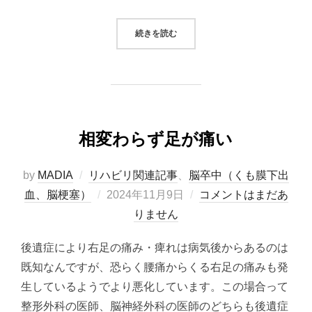
“2024/11/11 システムトレード（
続きを読む
相変わらず足が痛い
by
MADIA
リハビリ関連記事
、
脳卒中（くも膜下出
投
血、脳梗塞）
2024年11月9日
コメントはまだあ
稿
りません
日:
後遺症により右足の痛み・痺れは病気後からあるのは
既知なんですが、恐らく腰痛からくる右足の痛みも発
生しているようでより悪化しています。この場合って
整形外科の医師、脳神経外科の医師のどちらも後遺症