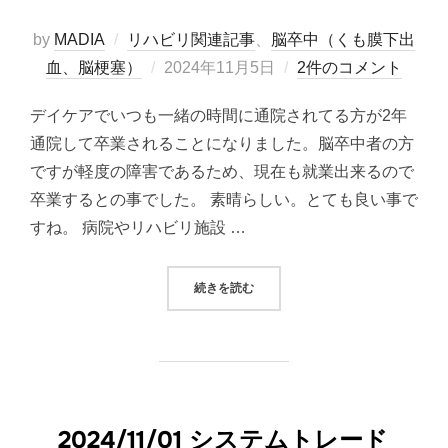
by
MADIA
リハビリ関連記事
、
脳卒中（くも膜下出
投
血、脳梗塞）
2024年11月5日
2件のコメント
稿
デイケアでいつも一緒の時間に通院されてる方が2年
日:
通院して卒業されることになりました。脳卒中者の方
ですが軽度の障害であるため、現在も就業出来るので
卒業するとの事でした。 素晴らしい。とても良い事で
すね。 病院やリハビリ施設 …
“デイケア通院の方が卒業されました
続きを読む
2024/11/01 システムトレード