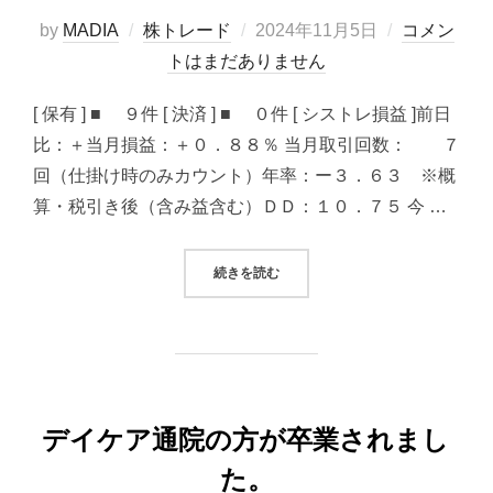
投
by
MADIA
株トレード
2024年11月5日
コメン
稿
トはまだありません
日:
[ 保有 ] ■ ９件 [ 決済 ] ■ ０件 [ シストレ損益 ]前日
比：＋当月損益：＋０．８８％ 当月取引回数： ７
回（仕掛け時のみカウント）年率：ー３．６３ ※概
算・税引き後（含み益含む）ＤＤ：１０．７５ 今 …
“2024/11/05 システムトレード（
続きを読む
デイケア通院の方が卒業されまし
た。