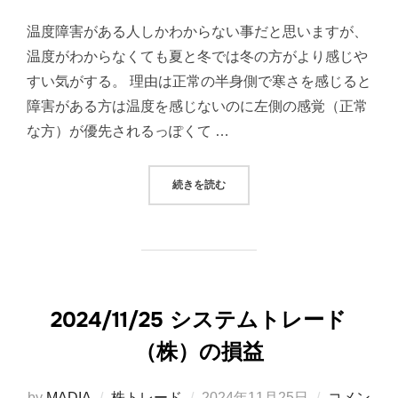
稿
温度障害がある人しかわからない事だと思いますが、
日:
温度がわからなくても夏と冬では冬の方がより感じや
すい気がする。 理由は正常の半身側で寒さを感じると
障害がある方は温度を感じないのに左側の感覚（正常
な方）が優先されるっぽくて …
“夏と冬での温度を感じやすいのは・
続きを読む
2024/11/25 システムトレード
（株）の損益
投
by
MADIA
株トレード
2024年11月25日
コメン