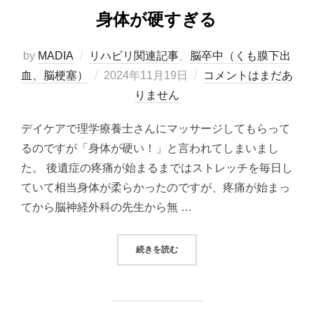
身体が硬すぎる
by
MADIA
リハビリ関連記事
、
脳卒中（くも膜下出
投
血、脳梗塞）
2024年11月19日
コメントはまだあ
稿
りません
日:
デイケアで理学療養士さんにマッサージしてもらって
るのですが「身体が硬い！」と言われてしまいまし
た。 後遺症の疼痛が始まるまではストレッチを毎日し
ていて相当身体が柔らかったのですが、疼痛が始まっ
てから脳神経外科の先生から無 …
“身体が硬すぎる”
続きを読む