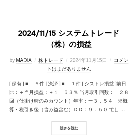
2024/11/15 システムトレード
（株）の損益
投
by
MADIA
株トレード
2024年11月15日
コメン
稿
トはまだありません
日:
[ 保有 ] ■ ６件 [ 決済 ] ■ １件 [ シストレ損益 ]前日
比：＋当月損益：＋１．５３％ 当月取引回数： ２８
回（仕掛け時のみカウント）年率：ー３．５４ ※概
算・税引き後（含み益含む）ＤＤ：９．５０ 忙し …
“2024/11/15 システムトレード（
続きを読む