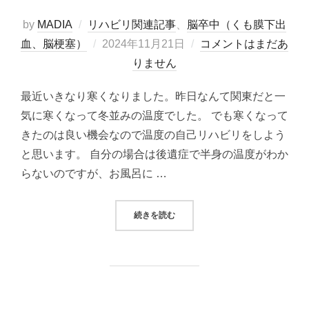
by
MADIA
リハビリ関連記事
、
脳卒中（くも膜下出
投
血、脳梗塞）
2024年11月21日
コメントはまだあ
稿
りません
日:
最近いきなり寒くなりました。昨日なんて関東だと一
気に寒くなって冬並みの温度でした。 でも寒くなって
きたのは良い機会なので温度の自己リハビリをしよう
と思います。 自分の場合は後遺症で半身の温度がわか
らないのですが、お風呂に …
“寒くなってきたので温度リハビリ
続きを読む