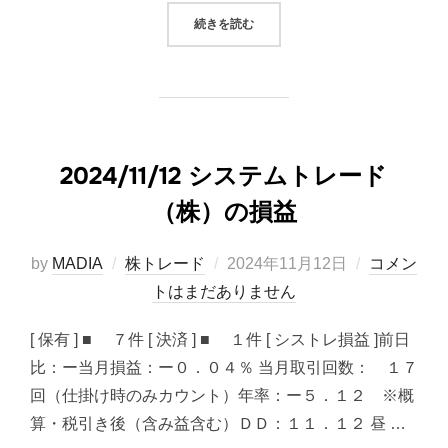
“2024/11/13 システムトレード（
続きを読む
2024/11/12 システムトレード
（株）の損益
投
by
MADIA
株トレード
2024年11月12日
コメン
稿
トはまだありません
日:
[ 保有 ] ■ ７件 [ 決済 ] ■ １件 [ シストレ損益 ]前日
比：ー当月損益：ー０．０４％ 当月取引回数： １７
回（仕掛け時のみカウント）年率：ー５．１２ ※概
算・税引き後（含み益含む）ＤＤ：１１．１２ 昼 …