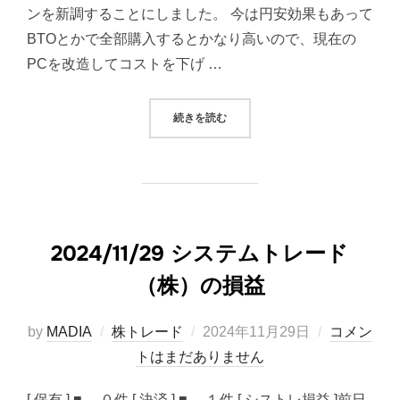
ンを新調することにしました。 今は円安効果もあって
BTOとかで全部購入するとかなり高いので、現在の
PCを改造してコストを下げ …
“自作パソコン新調”
続きを読む
2024/11/29 システムトレード
（株）の損益
投
by
MADIA
株トレード
2024年11月29日
コメン
稿
トはまだありません
日:
[ 保有 ] ■ ０件 [ 決済 ] ■ １件 [ シストレ損益 ]前日