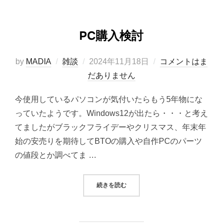
PC購入検討
投
by
MADIA
雑談
2024年11月18日
コメントはま
稿
だありません
日:
今使用しているパソコンが気付いたらもう5年物にな
っていたようです。Windows12が出たら・・・と考え
てましたがブラックフライデーやクリスマス、年末年
始の安売りを期待してBTOの購入や自作PCのパーツ
の値段とか調べてま …
“PC購入検討”
続きを読む