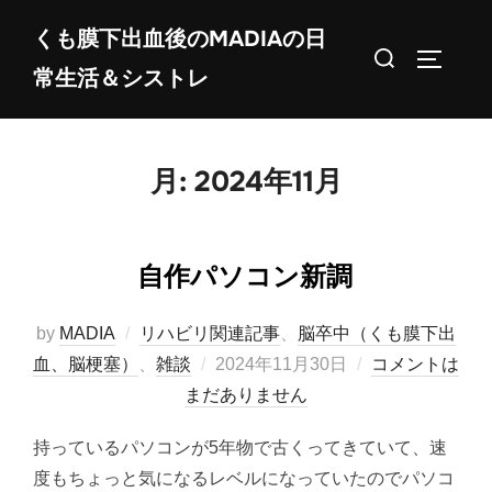
コ
くも膜下出血後のMADIAの日
ン
検
サイドバ
常生活＆シストレ
テ
索
ン
対
ツ
象:
へ
月:
2024年11月
ス
キ
ッ
自作パソコン新調
プ
by
MADIA
リハビリ関連記事
、
脳卒中（くも膜下出
投
血、脳梗塞）
、
雑談
2024年11月30日
コメントは
稿
まだありません
日:
持っているパソコンが5年物で古くってきていて、速
度もちょっと気になるレベルになっていたのでパソコ