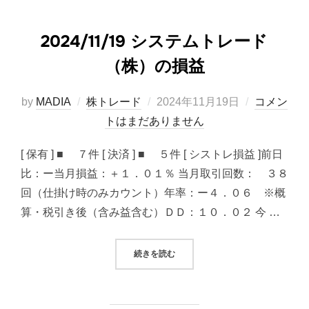
2024/11/19 システムトレード
（株）の損益
投
by
MADIA
株トレード
2024年11月19日
コメン
稿
トはまだありません
日:
[ 保有 ] ■ ７件 [ 決済 ] ■ ５件 [ シストレ損益 ]前日
比：ー当月損益：＋１．０１％ 当月取引回数： ３８
回（仕掛け時のみカウント）年率：ー４．０６ ※概
算・税引き後（含み益含む）ＤＤ：１０．０２ 今 …
“2024/11/19 システムトレード（
続きを読む