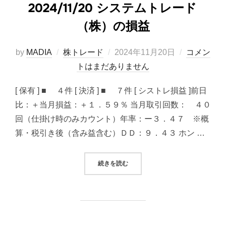
2024/11/20 システムトレード
（株）の損益
投
by
MADIA
株トレード
2024年11月20日
コメン
稿
トはまだありません
日:
[ 保有 ] ■ ４件 [ 決済 ] ■ ７件 [ シストレ損益 ]前日
比：＋当月損益：＋１．５９％ 当月取引回数： ４０
回（仕掛け時のみカウント）年率：ー３．４７ ※概
算・税引き後（含み益含む）ＤＤ：９．４３ ホン …
“2024/11/20 システムトレード（
続きを読む