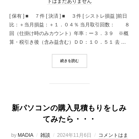
稿
トはまだありません
日:
[ 保有 ] ■ ７件 [ 決済 ] ■ ３件 [ シストレ損益 ]前日
比：＋当月損益：＋１．０４％ 当月取引回数： ８
回（仕掛け時のみカウント）年率：ー３．３９ ※概
算・税引き後（含み益含む）ＤＤ：１０．５１ 去 …
“2024/11/06 システムトレード（
続きを読む
新パソコンの購入見積もりをしみ
てみたら・・・
投
by
MADIA
雑談
2024年11月6日
コメントはま