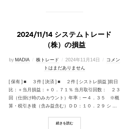
2024/11/14 システムトレード
（株）の損益
投
by
MADIA
株トレード
2024年11月14日
コメン
稿
トはまだありません
日:
[ 保有 ] ■ ３件 [ 決済 ] ■ ２件 [ シストレ損益 ]前日
比：＋当月損益：＋０．７１％ 当月取引回数： ２３
回（仕掛け時のみカウント）年率：ー４．３５ ※概
算・税引き後（含み益含む）ＤＤ：１０．２９ シ …
“2024/11/14 システムトレード（
続きを読む