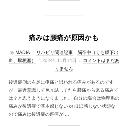
痛みは腰痛が原因かも
by
MADIA
リハビリ関連記事
、
脳卒中（くも膜下出
投
血、脳梗塞）
2024年11月14日
コメントはまだあ
稿
りません
日:
後遺症側の右足に疼痛と思われる痛みがあるのです
が、最近意識して色々試してたら腰痛から来る痛みで
は？と思うようになりました。 自分の場合は物理系の
痛みが後遺症で基本感じない or ほぼ感じない状態な
ので痛みは後遺症の疼痛が …