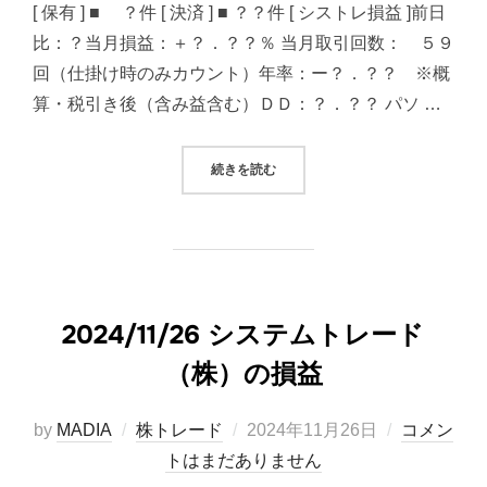
[ 保有 ] ■ ？件 [ 決済 ] ■ ？？件 [ シストレ損益 ]前日
比：？当月損益：＋？．？？％ 当月取引回数： ５９
回（仕掛け時のみカウント）年率：ー？．？？ ※概
算・税引き後（含み益含む）ＤＤ：？．？？ パソ …
“2024/11/28 システムトレード（
続きを読む
2024/11/26 システムトレード
（株）の損益
投
by
MADIA
株トレード
2024年11月26日
コメン
稿
トはまだありません