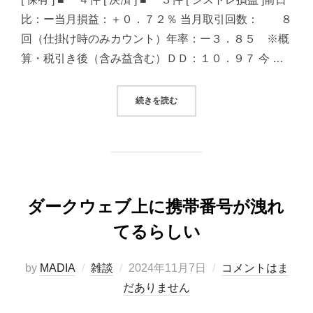
比：ー当月損益：＋０．７２％ 当月取引回数： ８
回（仕掛け時のみカウント）年率：ー３．８５ ※概
算・税引き後（含み益含む）ＤＤ：１０．９７ 今 …
“2024/11/07 システムトレード（
続きを読む
ダークウェブ上に携帯番号が洩れ
てるらしい
投
by
MADIA
雑談
2024年11月7日
コメントはま
稿
だありません
日: