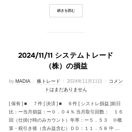
“2024/11/12 システムトレード（
続きを読む
2024/11/11 システムトレード
（株）の損益
投
by
MADIA
株トレード
2024年11月11日
コメン
稿
トはまだありません
日:
[ 保有 ] ■ ７件 [ 決済 ] ■ ６件 [ シストレ損益 ]前日
比：ー当月損益：ー０．０４％ 当月取引回数： １６
回（仕掛け時のみカウント）年率：ー５．５３ ※概
算・税引き後（含み益含む）ＤＤ：１１．５８ 中 …