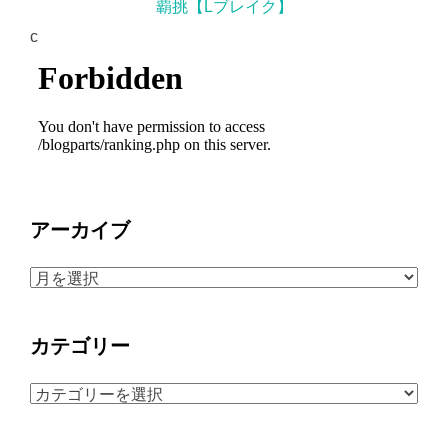
覇挑【Lブレイク】
c
アーカイブ
ア
ー
カ
カテゴリー
イ
ブ
カ
テ