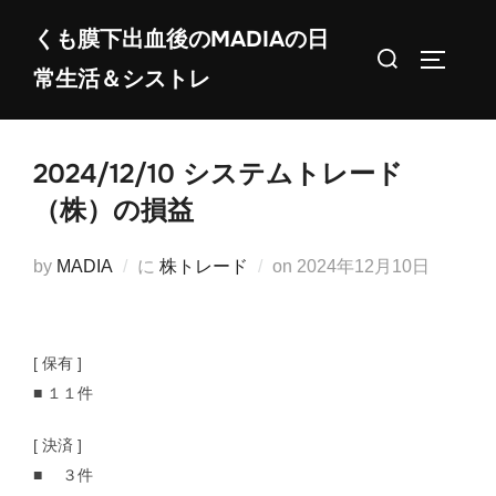
コ
くも膜下出血後のMADIAの日
ン
検
サイドバ
常生活＆シストレ
テ
索
ン
対
ツ
象:
2024/12/10 システムトレード
へ
ス
（株）の損益
キ
ッ
投
by
MADIA
に
株トレード
on
2024年12月10日
プ
稿
日:
[ 保有 ]
■ １１件
[ 決済 ]
■ ３件