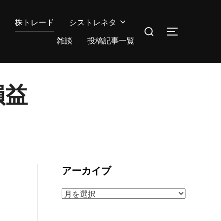
株トレード
シストレネタ
検
サイドバー
索
雑談
投稿記事一覧
対
象:
損益
アーカイブ
ア
ー
カ