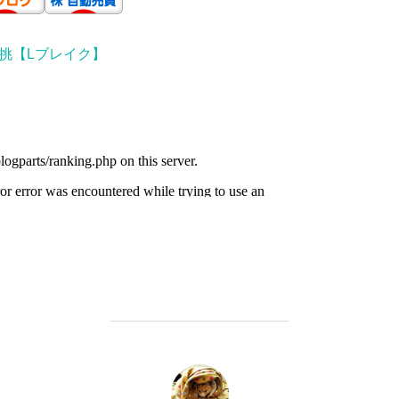
挑【Lブレイク】
投稿者