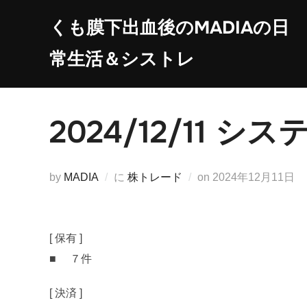
コ
くも膜下出血後のMADIAの日
ン
テ
常生活＆シストレ
ン
ツ
へ
2024/12/11
ス
キ
ッ
投
by
MADIA
に
株トレード
on
2024年12月11日
プ
稿
日:
[ 保有 ]
■ ７件
[ 決済 ]