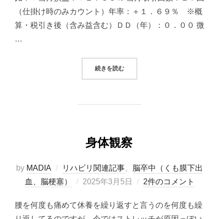
（仕掛け時のみカウント）年率：＋１．６９％ ※概
算・税引き後（含み益含む）ＤＤ（年）：０．００ 微
…
“2025/03/05システムトレード（
続きを読む
身体観察
by
MADIA
リハビリ関連記事
、
脳卒中（くも膜下出
投
血、脳梗塞）
2025年3月5日
2件のコメント
稿
腰を何度も痛めて休養を繰り返すと言うのを何度も繰
日:
り返してるのですが、今ではストレッチが原因っぽい