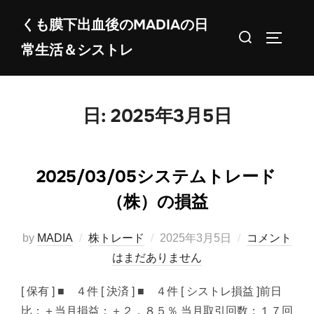
コ
くも膜下出血後のMADIAの日
ン
検
サイドバ
常生活＆シストレ
テ
索
ン
対
ツ
象:
へ
日:
2025年3月5日
ス
キ
ッ
2025/03/05システムトレード
プ
（株）の損益
投
by
MADIA
株トレード
2025年3月5日
コメント
稿
はまだありません
日:
[ 保有 ] ■ ４件 [ 決済 ] ■ ４件 [ シストレ損益 ]前日
比：＋当月損益：＋２．８５％ 当月取引回数：１７回