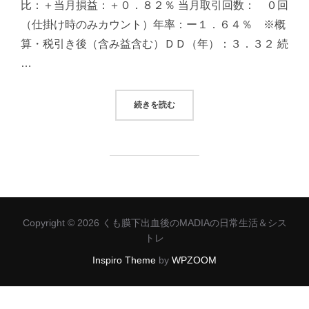
比：＋当月損益：＋０．８２％ 当月取引回数： ０回
（仕掛け時のみカウント）年率：ー１．６４％ ※概
算・税引き後（含み益含む）ＤＤ（年）：３．３２ 続
…
“2025/06/05システムトレード（
続きを読む
Copyright © 2026 くも膜下出血後のMADIAの日常生活＆シス
トレ
Inspiro Theme
by
WPZOOM