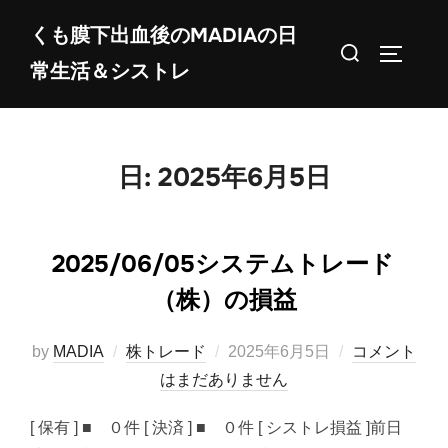
コ
くも膜下出血後のMADIAの日
ン
検
サイドバ
常生活＆シストレ
テ
索
ン
対
ツ
象:
へ
日:
2025年6月5日
ス
キ
ッ
2025/06/05システムトレード
プ
（株）の損益
投
by
MADIA
株トレード
2025年6月5日
コメント
稿
はまだありません
日:
[ 保有 ] ■ ０件 [ 決済 ] ■ ０件 [ シストレ損益 ]前日