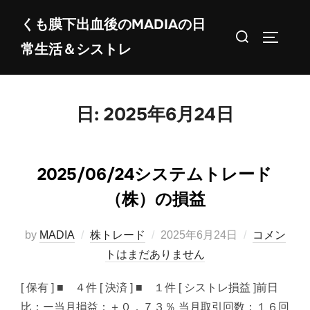
コ
くも膜下出血後のMADIAの日
ン
検
サイドバ
常生活＆シストレ
テ
索
ン
対
ツ
象:
へ
日:
2025年6月24日
ス
キ
ッ
2025/06/24システムトレード
プ
（株）の損益
投
by
MADIA
株トレード
2025年6月24日
コメン
稿
トはまだありません
日:
[ 保有 ] ■ ４件 [ 決済 ] ■ １件 [ シストレ損益 ]前日
比：ー当月損益：＋０．７３％ 当月取引回数：１６回