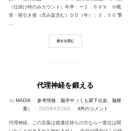
（仕掛け時のみカウント）年率：ー１．６９％ ※概
算・税引き後（含み益含む）ＤＤ（年）：３．５０ 撃
…
“2025/06/24システムトレード（
続きを読む
代理神経を鍛える
by
MADIA
参考情報
、
脳卒中（くも膜下出血、脳梗
投
塞）
2025年6月24日
4件のコメント
稿
代理神経。この言葉は後遺症持ちの方なら一度位は聞
日:
いたことがあるかも知れません。 自分の場合はこの代