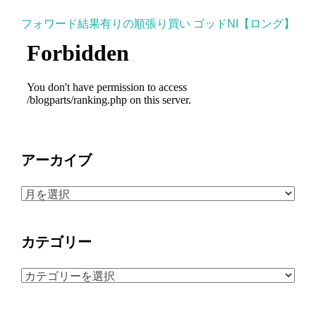
フォワード結果有りの順張り買い ゴッドNI【ロング】
アーカイブ
ア
ー
カ
カテゴリー
イ
ブ
カ
テ
ゴ