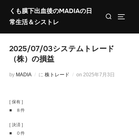
コ
くも膜下出血後のMADIAの日
ン
検
サイドバ
常生活＆シストレ
テ
索
ン
対
ツ
象:
2025/07/03システムトレード
へ
ス
（株）の損益
キ
ッ
投
by
MADIA
に
株トレード
on
2025年7月3日
プ
稿
日:
[ 保有 ]
■ ８件
[ 決済 ]
■ ０件