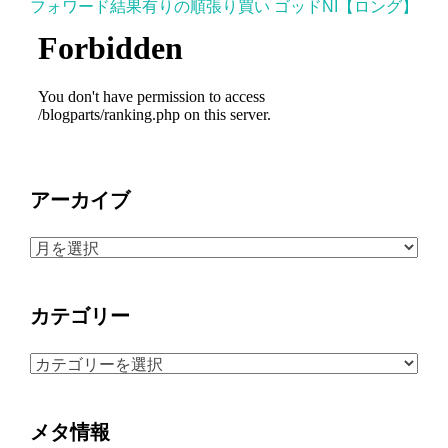
フォワード結果有りの順張り買い ゴッドNI【ロング】
アーカイブ
ア
ー
カ
カテゴリー
イ
ブ
カ
テ
ゴ
メタ情報
リ