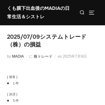
コ
くも膜下出血後のMADIAの日
ン
検
サイドバ
常生活＆シストレ
テ
索
ン
対
ツ
象:
2025/07/09システムトレード
へ
ス
（株）の損益
キ
ッ
投
by
MADIA
に
株トレード
on
2025年7月9日
プ
稿
日:
[ 保有 ]
■ １件
[ 決済 ]
■ ５件