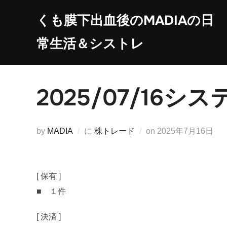
コ
くも膜下出血後のMADIAの日
ン
テ
常生活＆シストレ
ン
ツ
へ
2025/07/16
ス
キ
ッ
投
by
MADIA
に
株トレード
on
2025年7月16日
プ
稿
日:
[ 保有 ]
■ １件
[ 決済 ]