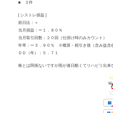
■ ３件
[ シストレ損益 ]
前日比：＋
当月損益：ー１．８０％
当月取引回数：２０回（仕掛け時のみカウント）
年率：ー３．９０％ ※概算・税引き後（含み益含
ＤＤ（年）：５．７１
株とは関係ないですが雨が連日酷くてリハビリ出来