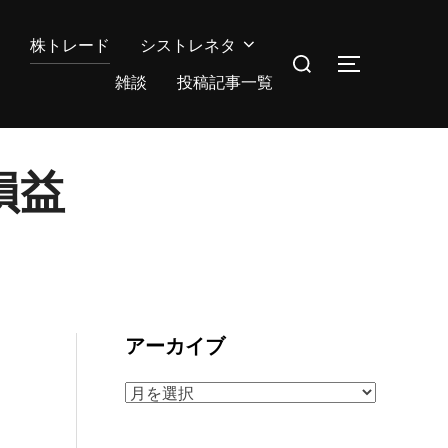
株トレード
シストレネタ
検
サイドバー
索
雑談
投稿記事一覧
対
象:
損益
アーカイブ
ア
ー
カ