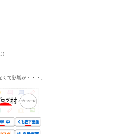
む）
なくて影響が・・・。