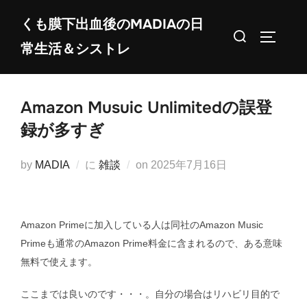
コ
くも膜下出血後のMADIAの日
ン
検
サイドバ
常生活＆シストレ
テ
索
ン
対
ツ
象:
Amazon Musuic Unlimitedの誤登
へ
ス
録が多すぎ
キ
ッ
投
by
MADIA
に
雑談
on
2025年7月16日
プ
稿
日:
Amazon Primeに加入している人は同社のAmazon Music
Primeも通常のAmazon Prime料金に含まれるので、ある意味
無料で使えます。
ここまでは良いのです・・・。自分の場合はリハビリ目的で