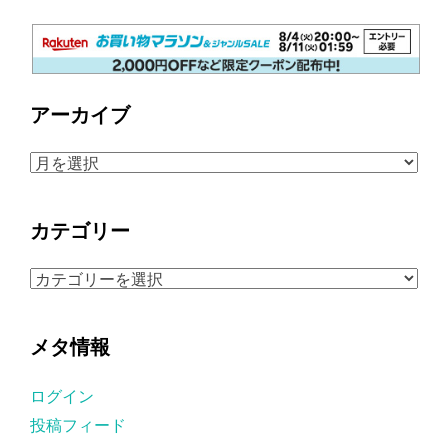
アーカイブ
ア
ー
カ
カテゴリー
イ
ブ
カ
テ
ゴ
メタ情報
リ
ー
ログイン
投稿フィード