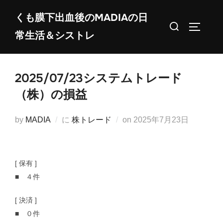
コ
くも膜下出血後のMADIAの日
ン
検
サイドバ
常生活＆シストレ
テ
索
ン
対
ツ
象:
2025/07/23システムトレード
へ
ス
（株）の損益
キ
ッ
投
by
MADIA
に
株トレード
on
2025年7月23日
プ
稿
日:
[ 保有 ]
■ ４件
[ 決済 ]
■ ０件