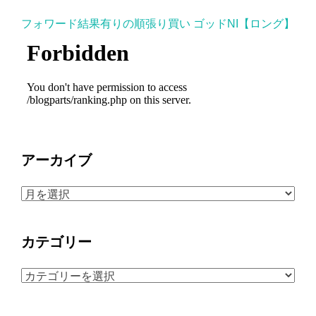
フォワード結果有りの順張り買い ゴッドNI【ロング】
アーカイブ
ア
ー
カ
カテゴリー
イ
ブ
カ
テ
ゴ