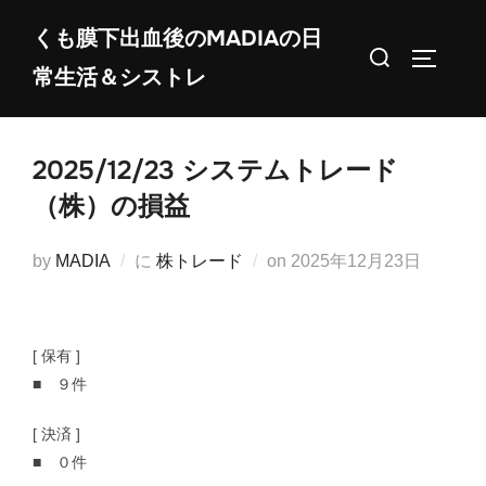
コ
くも膜下出血後のMADIAの日
ン
検
サイドバ
常生活＆シストレ
テ
索
ン
対
ツ
象:
2025/12/23 システムトレード
へ
ス
（株）の損益
キ
ッ
投
by
MADIA
に
株トレード
on
2025年12月23日
プ
稿
日:
[ 保有 ]
■ ９件
[ 決済 ]
■ ０件