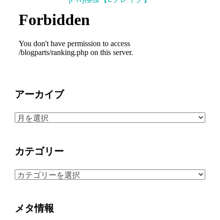
アーカイブ
ア
ー
カ
カテゴリー
イ
ブ
カ
テ
ゴ
メタ情報
リ