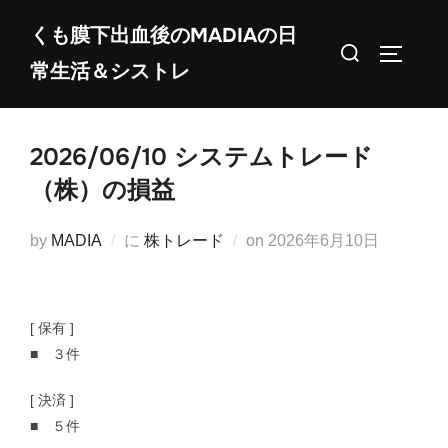
コ
くも膜下出血後のMADIAの日
ン
検
サイドバ
常生活＆シストレ
テ
索
ン
対
ツ
象:
2026/06/10 システムトレード
へ
ス
（株）の損益
キ
ッ
投
by
MADIA
に
株トレード
on
2026年6月10日
プ
稿
日:
[ 保有 ]
■ ３件
[ 決済 ]
■ ５件