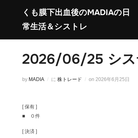
コ
くも膜下出血後のMADIAの日
ン
テ
常生活＆シストレ
ン
ツ
へ
2026/06/25
ス
キ
ッ
投
by
MADIA
に
株トレード
on
2026年6月25日
プ
稿
日:
[ 保有 ]
■ ０件
[ 決済 ]