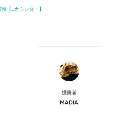
]極獲【Lカウンター】
投稿者
投稿者
MADIA