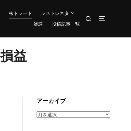
株トレード
シストレネタ
検
サイドバー
索
雑談
投稿記事一覧
対
象:
の損益
アーカイブ
ア
ー
カ