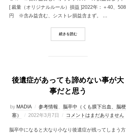
[ 裁量（オリジナルルール）損益 ]2022年：＋40、508
円 ※含み益含む、シストレ損益含まず。 …
“2022/03/07システムトレード（
続きを読む
後遺症があっても諦めない事が大
事だと思う
by
MADIA
参考情報
、
脳卒中（くも膜下出血、脳梗
投
塞）
2022年3月7日
コメントはまだありません
稿
脳卒中になると大なり小なり後遺症が残ってしまう方
日: