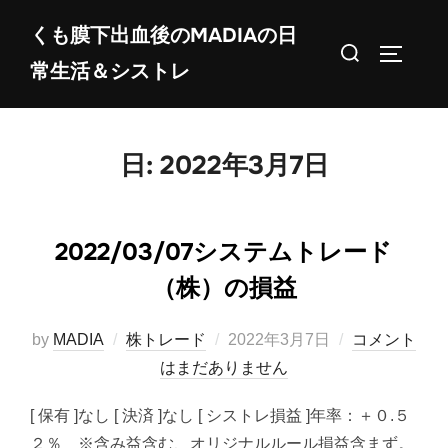
コ
くも膜下出血後のMADIAの日
ン
検
サイドバ
常生活＆シストレ
テ
索
ン
対
ツ
象:
へ
日:
2022年3月7日
ス
キ
ッ
2022/03/07システムトレード
プ
（株）の損益
投
by
MADIA
株トレード
2022年3月7日
コメント
稿
はまだありません
日:
[ 保有 ]なし [ 決済 ]なし [ シストレ損益 ]年率：＋０.５
２％ ※含み益含む、オリジナルルール損益含まず。