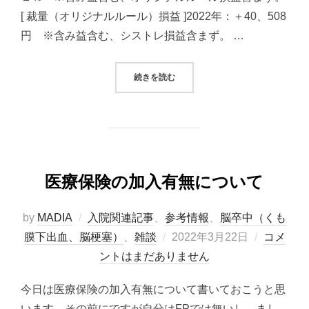
[ 裁量（オリジナルルール）損益 ]2022年：＋40、508
円 ※含み益含む、シストレ損益含まず。 …
“2022/03/22システムトレード（
続きを読む
医療保険の加入有無について
by
MADIA
入院関連記事
、
参考情報
、
脳卒中（くも
投
膜下出血、脳梗塞）
、
雑談
2022年3月22日
コメ
稿
ントはまだありません
日:
今日は医療保険の加入有無について書いておこうと思
います。その前にですが自分はFPでは無いし、まし