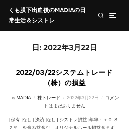
コ
くも膜下出血後のMADIAの日
ン
検
サイドバ
常生活＆シストレ
テ
索
ン
対
ツ
象:
へ
日:
2022年3月22日
ス
キ
ッ
2022/03/22システムトレード
プ
（株）の損益
投
by
MADIA
株トレード
2022年3月22日
コメン
稿
トはまだありません
日:
[ 保有 ]なし [ 決済 ]なし [ シストレ損益 ]年率：＋０.８
２％ ※含み益含む、オリジナルルール損益含まず。