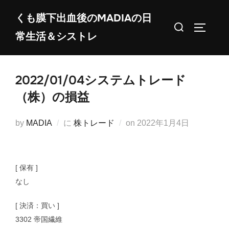
コ
くも膜下出血後のMADIAの日
ン
検
サイドバ
常生活＆シストレ
テ
索
ン
対
ツ
象:
2022/01/04システムトレード
へ
ス
（株）の損益
キ
ッ
投
by
MADIA
に
株トレード
on
2022年1月4日
プ
稿
日:
[ 保有 ]
なし
[ 決済：買い ]
3302 帝国繊維