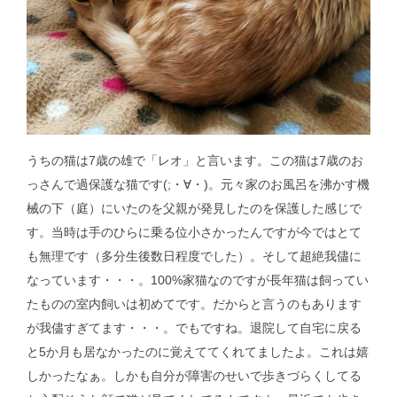
うちの猫は7歳の雄で「レオ」と言います。この猫は7歳のお
っさんで過保護な猫です(;・∀・)。元々家のお風呂を沸かす機
械の下（庭）にいたのを父親が発見したのを保護した感じで
す。当時は手のひらに乗る位小さかったんですが今ではとて
も無理です（多分生後数日程度でした）。そして超絶我儘に
なっています・・・。100%家猫なのですが長年猫は飼ってい
たものの室内飼いは初めてです。だからと言うのもあります
が我儘すぎてます・・・。でもですね。退院して自宅に戻る
と5か月も居なかったのに覚えててくれてましたよ。これは嬉
しかったなぁ。しかも自分が障害のせいで歩きづらくしてる