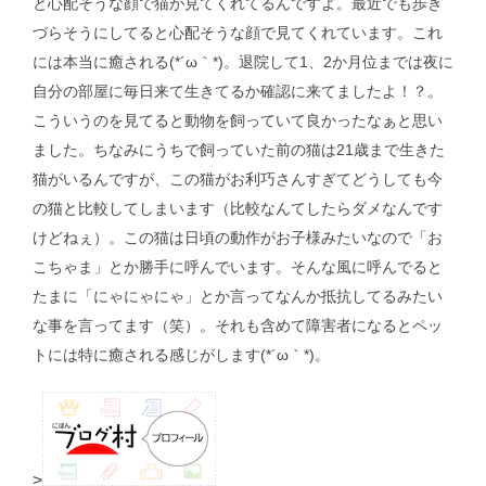
と心配そうな顔で猫が見てくれてるんですよ。最近でも歩き
づらそうにしてると心配そうな顔で見てくれています。これ
には本当に癒される(*´ω｀*)。退院して1、2か月位までは夜に
自分の部屋に毎日来て生きてるか確認に来てましたよ！？。
こういうのを見てると動物を飼っていて良かったなぁと思い
ました。ちなみにうちで飼っていた前の猫は21歳まで生きた
猫がいるんですが、この猫がお利巧さんすぎてどうしても今
の猫と比較してしまいます（比較なんてしたらダメなんです
けどねぇ）。この猫は日頃の動作がお子様みたいなので「お
こちゃま」とか勝手に呼んでいます。そんな風に呼んでると
たまに「にゃにゃにゃ」とか言ってなんか抵抗してるみたい
な事を言ってます（笑）。それも含めて障害者になるとペッ
トには特に癒される感じがします(*´ω｀*)。
>