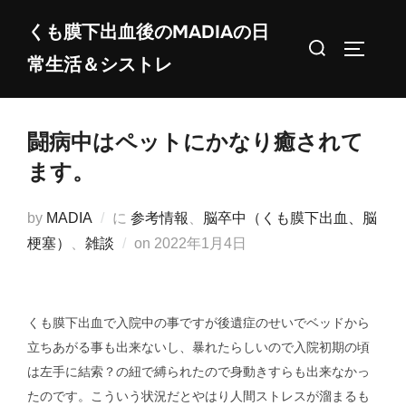
コ
くも膜下出血後のMADIAの日
ン
検
サイドバ
常生活＆シストレ
テ
索
ン
対
ツ
象:
闘病中はペットにかなり癒されて
へ
ス
ます。
キ
ッ
by
MADIA
に
参考情報
、
脳卒中（くも膜下出血、脳
プ
投
梗塞）
、
雑談
on
2022年1月4日
稿
日:
くも膜下出血で入院中の事ですが後遺症のせいでベッドから
立ちあがる事も出来ないし、暴れたらしいので入院初期の頃
は左手に結索？の紐で縛られたので身動きすらも出来なかっ
たのです。こういう状況だとやはり人間ストレスが溜まるも