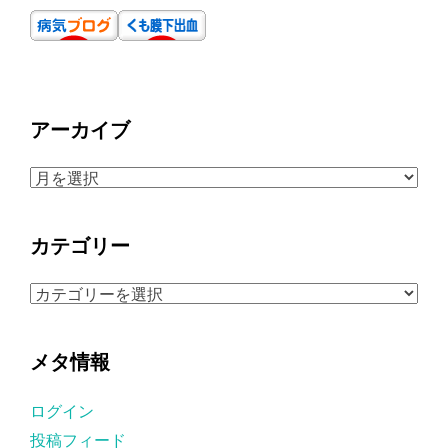
アーカイブ
ア
ー
カ
カテゴリー
イ
ブ
カ
テ
ゴ
メタ情報
リ
ー
ログイン
投稿フィード