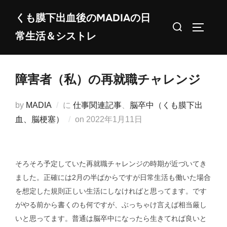
コ
くも膜下出血後のMADIAの日
ン
検
サイドバ
常生活＆シストレ
テ
索
ン
対
ツ
象:
障害者（私）の再就職チャレンジ
へ
ス
by
MADIA
に
仕事関連記事
、
脳卒中（くも膜下出
キ
投
血、脳梗塞）
on
2022年1月11日
ッ
稿
プ
日:
そろそろ予定していた再就職チャレンジの時期が近づいてき
ました。正確には2月の半ばからですが日常生活も働いた場合
を想定した規則正しい生活にしなければと思ってます。です
がやる前から書くのも何ですが、ぶっちゃけ言えば相当厳し
いと思ってます。普通は脳卒中になったら生きてれば良いと