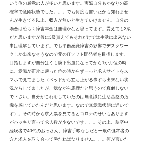
いう位の感覚の人が多いと思います。実際自分もかなりの高
確率で危険状態でした。。。でも何度も書いたかも知れませ
んが生きてる以上、収入が無いと生きていけません。自分の
場合は恐らく障害年金は無理かなと思ってます。貰えても3級
だと思いますが仮に3級貰えてもそれだけでは生活は出来ない
事は理解しています。でも平衡感覚障害の影響でデスクワー
クしか出来なそうなので元のITソフト開発者を目指します。
目指しますが自分はくも膜下出血になってから1か月位の時
に、意識が正常に戻った位の時からずーっと求人サイトをス
マホで見てました（ベッドから立ち上がる事すら出来ない状
況からしてましたが、我ながら馬鹿だと思うので真似しない
で下さい。自分がこれをしていたのは無意識に生活基盤の危
機を感じていたんだと思います。なので無意識状態に近いで
す）。その時から求人票を見てるとコロナのせいもあります
がハッキリ言って求人数が少ないです。。。その上、脳卒中
経験者で40代のおっさん、障害手帳なしだと一般の健常者の
方と求人を取り合って勝たねばなりません。。。何が言いた