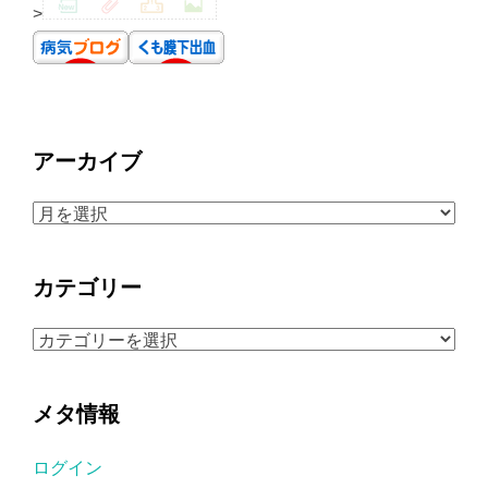
>
アーカイブ
ア
ー
カ
カテゴリー
イ
ブ
カ
テ
ゴ
メタ情報
リ
ー
ログイン