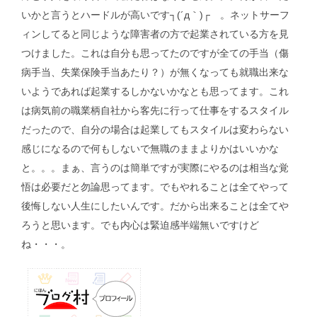
いかと言うとハードルが高いです┐(´д｀)┌ 。ネットサーフ
ィンしてると同じような障害者の方で起業されている方を見
つけました。これは自分も思ってたのですが全ての手当（傷
病手当、失業保険手当あたり？）が無くなっても就職出来な
いようであれば起業するしかないかなとも思ってます。これ
は病気前の職業柄自社から客先に行って仕事をするスタイル
だったので、自分の場合は起業してもスタイルは変わらない
感じになるので何もしないで無職のままよりかはいいかな
と。。。まぁ、言うのは簡単ですが実際にやるのは相当な覚
悟は必要だと勿論思ってます。でもやれることは全てやって
後悔しない人生にしたいんです。だから出来ることは全てや
ろうと思います。でも内心は緊迫感半端無いですけど
ね・・・。