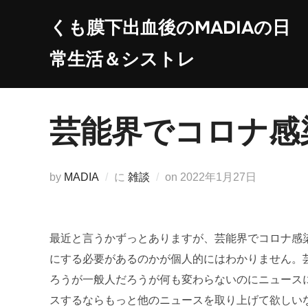
コ
くも膜下出血後のMADIAの日
ン
テ
常生活＆シストレ
ン
ツ
へ
芸能界でコロナ感
ス
キ
ッ
投
by
MADIA
に
雑談
on
2022年1月27日
プ
稿
日:
最近と言うかずっとありますが、芸能界でコロナ感
にする必要があるのかが個人的にはわかりません。
ろうが一般人だろうが何も変わらないのにニュース
スするならもっと他のニュースを取り上げて欲しい