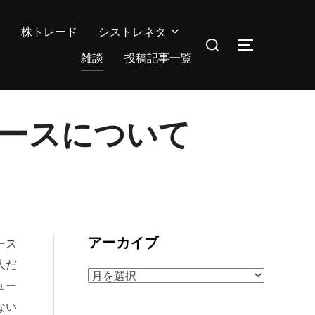
株トレード
シストレネタ
検
サイドバー
索
雑談
投稿記事一覧
対
象:
ースについて
アーカイブ
ース
人だ
ア
ュー
ー
ない
カ