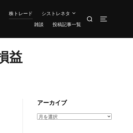
株トレード
シストレネタ
検
サイドバー
索
雑談
投稿記事一覧
対
象:
の損益
アーカイブ
ア
ー
カ