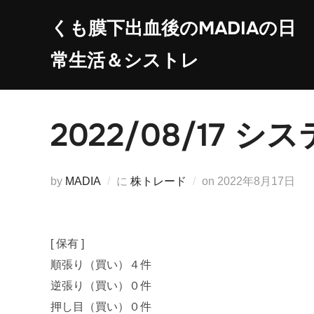
コ
くも膜下出血後のMADIAの日
ン
テ
常生活＆シストレ
ン
ツ
へ
2022/08/17
ス
キ
ッ
投
by
MADIA
に
株トレード
on
2022年8月17日
プ
稿
日:
[ 保有 ]
順張り（買い）４件
逆張り（買い）０件
押し目（買い）０件