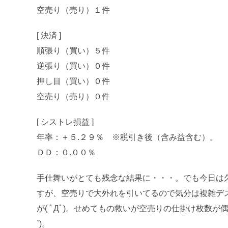
空売り（売り）１件
[ 決済 ]
順張り（買い）５件
逆張り（買い）０件
押し目（買い）０件
空売り（売り）０件
[ シストレ損益 ]
年率：＋５.２９％ ※税引き後（含み益含む）。
ＤＤ：０.００％
手仕舞いがとても残念な結果に・・・。でも今日は
すが、空売りで大外れを引いてるので気分は複雑デ
が( ﾟДﾟ)。せめてもの救いが空売りの仕掛け枚数が
`)。