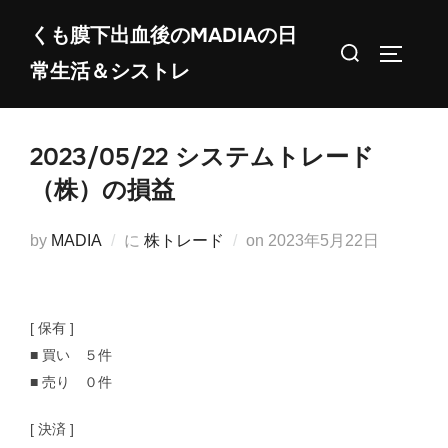
コ
くも膜下出血後のMADIAの日
ン
検
サイドバ
常生活＆シストレ
テ
索
ン
対
ツ
象:
2023/05/22 システムトレード
へ
ス
（株）の損益
キ
ッ
投
by
MADIA
に
株トレード
on
2023年5月22日
プ
稿
日:
[ 保有 ]
■ 買い ５件
■ 売り ０件
[ 決済 ]