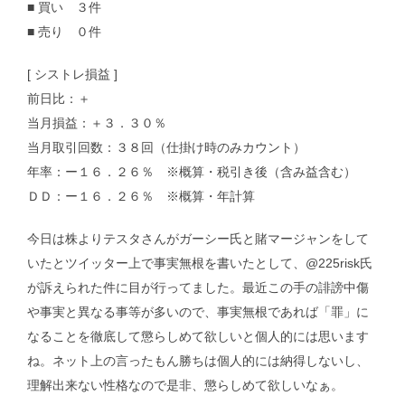
■ 買い ３件
■ 売り ０件
[ シストレ損益 ]
前日比：＋
当月損益：＋３．３０％
当月取引回数：３８回（仕掛け時のみカウント）
年率：ー１６．２６％ ※概算・税引き後（含み益含む）
ＤＤ：ー１６．２６％ ※概算・年計算
今日は株よりテスタさんがガーシー氏と賭マージャンをして
いたとツイッター上で事実無根を書いたとして、@225risk氏
が訴えられた件に目が行ってました。最近この手の誹謗中傷
や事実と異なる事等が多いので、事実無根であれば「罪」に
なることを徹底して懲らしめて欲しいと個人的には思います
ね。ネット上の言ったもん勝ちは個人的には納得しないし、
理解出来ない性格なので是非、懲らしめて欲しいなぁ。