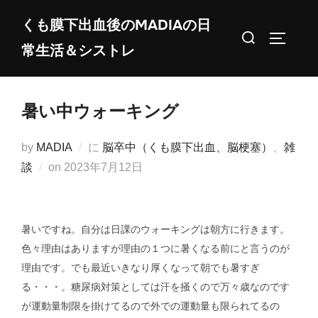
コ
くも膜下出血後のMADIAの日
ン
検
サイドバ
常生活＆シストレ
テ
索
ン
対
ツ
象:
暑い中ウォーキング
へ
ス
by
MADIA
に
脳卒中（くも膜下出血、脳梗塞）
、
雑
キ
投
談
on
2023年7月12日
ッ
稿
プ
日:
暑いですね。自分は日課のウォーキングは朝方に行きます。
色々理由はありますが理由の１つに暑くなる前にと言うのが
理由です。でも最近いきなり厚くなって朝でも暑すぎ
る・・・。糖尿病対策としては汗を掻くので万々歳なのです
が運動量制限を掛けてるので外での運動量も限られてるの