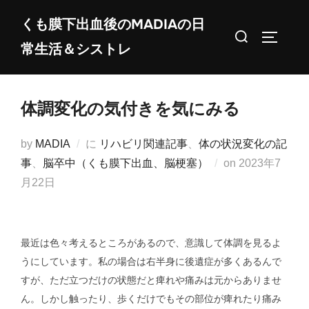
コ
くも膜下出血後のMADIAの日
ン
検
サイドバ
常生活＆シストレ
テ
索
ン
対
ツ
象:
体調変化の気付きを気にみる
へ
ス
by
MADIA
に
リハビリ関連記事
、
体の状況変化の記
キ
投
事
、
脳卒中（くも膜下出血、脳梗塞）
on
2023年7
ッ
稿
月22日
プ
日:
最近は色々考えるところがあるので、意識して体調を見るよ
うにしています。私の場合は右半身に後遺症が多くあるんで
すが、ただ立つだけの状態だと痺れや痛みは元からありませ
ん。しかし触ったり、歩くだけでもその部位が痺れたり痛み