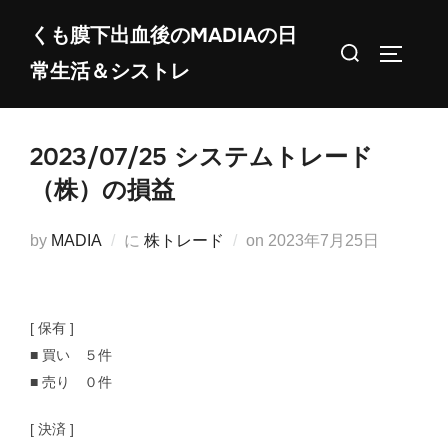
コ
くも膜下出血後のMADIAの日
ン
検
サイドバ
常生活＆シストレ
テ
索
ン
対
ツ
象:
2023/07/25 システムトレード
へ
ス
（株）の損益
キ
ッ
投
by
MADIA
に
株トレード
on
2023年7月25日
プ
稿
日:
[ 保有 ]
■ 買い ５件
■ 売り ０件
[ 決済 ]