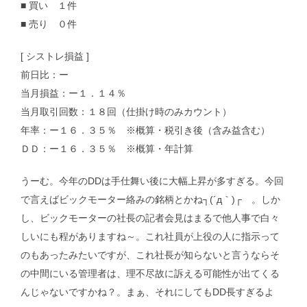
■ 買い １件
■ 売り ０件
[ シストレ損益 ]
前日比：ー
当月損益：ー１．１４％
当月取引回数：１８回（仕掛け時のみカウント）
年率：ー１６．３５％ ※概算・税引き後（含み益含む）
ＤＤ：ー１６．３５％ ※概算・年計算
うーむ。今年のDDは手仕舞い後に大幅上昇が多すぎる。今回
で言えばビックモーター絡みの銘柄とかね┐(´д｀)┌ 。しか
し、ビックモーターの社長の記者会見はまるで他人事で白々
しいにも程がありますね～。これ社員が上役の人に指示って
のもあったみたいですが、これ社長が知らないと言うならそ
の中間にいる管理者は、理不尽故に訴える可能性が出てくる
んじゃないですかね？。まぁ、それにしてもDD長すぎるよ