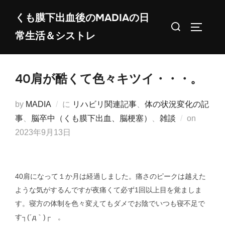
コ
くも膜下出血後のMADIAの日
ン
検
サイドバ
常生活＆シストレ
テ
索
ン
対
ツ
象:
40肩が酷くて色々キツイ・・・。
へ
ス
by
MADIA
に
リハビリ関連記事
、
体の状況変化の記
キ
投
事
、
脳卒中（くも膜下出血、脳梗塞）
、
雑談
on
ッ
稿
2023年9月13日
プ
日:
40肩になって１か月は経過しました。痛さのピークは越えた
ような気がするんですが夜痛くて必ず1回以上目を覚ましま
す。寝方の体制を色々変えてもダメでお陰でいつも寝不足で
す┐(´д｀)┌ 。