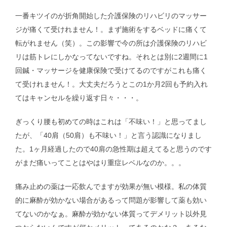
一番キツイのが折角開始した介護保険のリハビリのマッサー
ジが痛くて受けれません！。まず施術をするベッドに痛くて
転がれません（笑）。この影響で今の所は介護保険のリハビ
リは筋トレにしかなってないですね。それとは別に2週間に1
回鍼・マッサージを健康保険で受けてるのですがこれも痛く
て受けれません！。大丈夫だろうとこの1か月2回も予約入れ
てはキャンセルを繰り返す日々・・・。
ぎっくり腰も初めての時はこれは「不味い！」と思ってまし
たが、「40肩（50肩）も不味い！」と言う認識になりまし
た。1ヶ月経過したので40肩の急性期は超えてると思うのです
がまだ痛いってことはやはり重症レベルなのか。。。
痛み止めの薬は一応飲んでますが効果が無い模様。私の体質
的に麻酔が効かない場合があるって問題が影響して薬も効い
てないのかなぁ。麻酔が効かない体質ってデメリット以外見