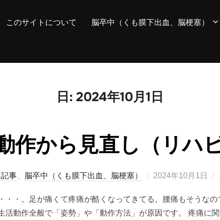
このサイトについて
脳卒中（くも膜下出血、脳梗塞）
日:
2024年10月1日
動作から見直し（リハ
投
連記事
、
脳卒中（くも膜下出血、脳梗塞）
2024年10月1日
稿
・・・。足が痛くて疼痛が酷くなってきてる。腰痛もそうなの
日:
生活動作全般で「姿勢」や「動作方法」が原因です。 疼痛に関