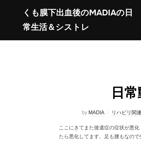
コ
くも膜下出血後のMADIAの日
ン
テ
常生活＆シストレ
ン
ツ
へ
ス
キ
ッ
プ
日常
by
MADIA
リハビリ関
ここにきてまた後遺症の症状が悪化
たら悪化してます。足も腰もなので