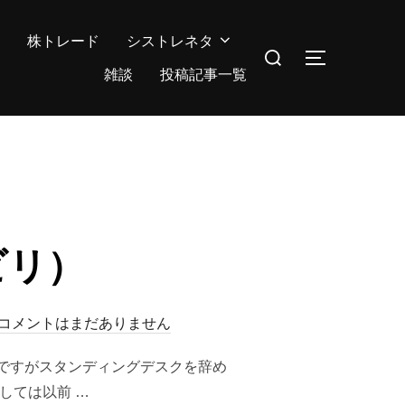
株トレード
シストレネタ
検
サイドバー
索
雑談
投稿記事一覧
対
象:
ビリ）
コメントはまだありません
ですがスタンディングデスクを辞め
しては以前 …