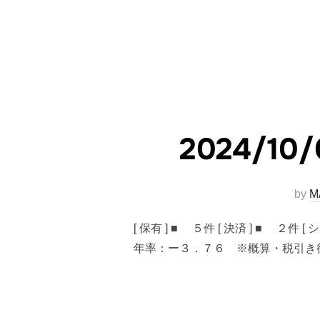
2024/
by
M
[ 保有 ] ■ ５件 [ 決済 ] 
年率：ー３．７６ ※概算・税引き後