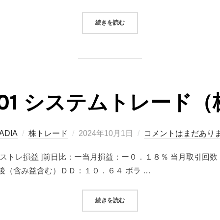
“日常動作から見直し（リハビリ）”
続きを読む
10/01 システムトレード
投
ADIA
株トレード
2024年10月1日
コメントはまだあり
稿
■ ２件 [ シストレ損益 ]前日比：ー当月損益：ー０．１８％ 当月
日:
（含み益含む）ＤＤ：１０．６４ ボラ …
“2024/10/01 システムトレード
続きを読む