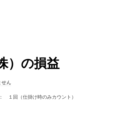
（株）の損益
ません
取引回数： １回（仕掛け時のみカウント）
（株）の損益”