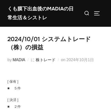
コ
くも膜下出血後のMADIAの日
ン
検
サイドバ
常生活＆シストレ
テ
索
ン
対
ツ
象:
2024/10/01 システムトレード
へ
ス
（株）の損益
キ
ッ
投
by
MADIA
に
株トレード
on
2024年10月1日
プ
稿
日:
[ 保有 ]
■ ５件
[ 決済 ]
■ ２件