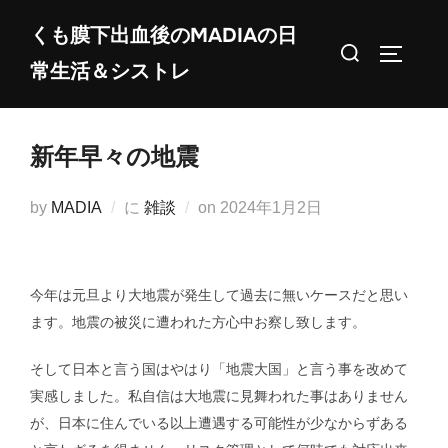
コ
くも膜下出血後のMADIAの日
ン
検
サイドバ
常生活＆シストレ
テ
索
ン
対
ツ
象:
新年早々の地震
へ
ス
投
by
MADIA
に
雑談
on
2024年1月2日
キ
稿
ッ
日:
プ
今年は元旦より大地震が発生して過去に無いケースだと思い
ます。地震の被災に遭われた方心中お察し致します。
そして日本と言う国はやはり「地震大国」と言う事を改めて
実感しました。私自信は大地震に見舞われた事はありません
が、日本に住んでいる以上遭遇する可能性が少なからずある