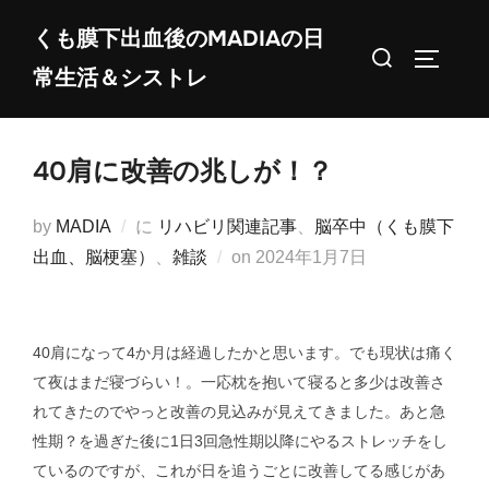
コ
くも膜下出血後のMADIAの日
ン
検
サイドバ
常生活＆シストレ
テ
索
ン
対
ツ
象:
40肩に改善の兆しが！？
へ
ス
by
MADIA
に
リハビリ関連記事
、
脳卒中（くも膜下
キ
投
出血、脳梗塞）
、
雑談
on
2024年1月7日
ッ
稿
プ
日:
40肩になって4か月は経過したかと思います。でも現状は痛く
て夜はまだ寝づらい！。一応枕を抱いて寝ると多少は改善さ
れてきたのでやっと改善の見込みが見えてきました。あと急
性期？を過ぎた後に1日3回急性期以降にやるストレッチをし
ているのですが、これが日を追うごとに改善してる感じがあ