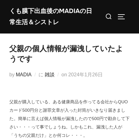
コ
くも膜下出血後のMADIAの日
ン
検
サイドバ
常生活＆シストレ
テ
索
ン
対
ツ
象:
父親の個人情報が漏洩していたよ
へ
ス
うです
キ
ッ
投
by
MADIA
に
雑談
on
2024年1月26日
プ
稿
日:
父親が購入している、ある健康商品を作ってる会社からQUO
カード500円分と謝罪文章が入った封筒がいきなり届きまし
た。簡単に言えば個人情報が漏洩したので500円で勘弁して下
さい・・・って事でしょうね。しかもこれ、漏洩した人が
「うちの父親だけ」とか何コレ・・・。