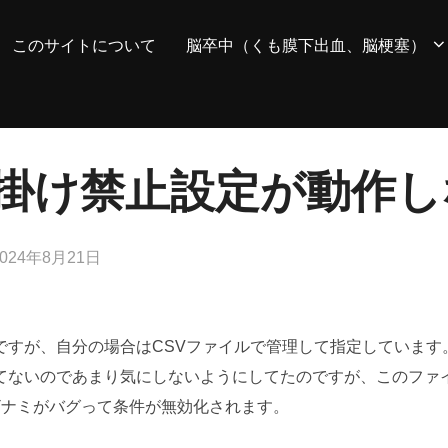
このサイトについて
脳卒中（くも膜下出血、脳梗塞）
掛け禁止設定が動作し
投
2024年8月21日
稿
:
ですが、自分の場合はCSVファイルで管理して指定しています
てないのであまり気にしないようにしてたのですが、このファ
ザナミがバグって条件が無効化されます。