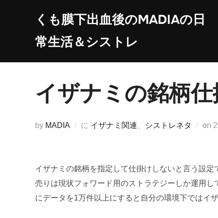
コ
くも膜下出血後のMADIAの日
ン
テ
常生活＆シストレ
ン
ツ
へ
イザナミの銘柄仕
ス
キ
ッ
by
MADIA
に
イザナミ関連
、
シストレネタ
on
プ
日
イザナミの銘柄を指定して仕掛けしないと言う設定
売りは現状フォワード用のストラテジーしか運用し
にデータを1万件以上にすると自分の環境下ではイ