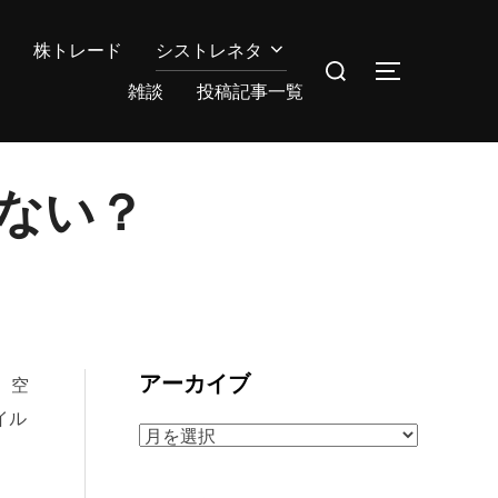
株トレード
シストレネタ
検
サイドバー
索
雑談
投稿記事一覧
対
象:
ない？
アーカイブ
。空
イル
ア
ー
カ