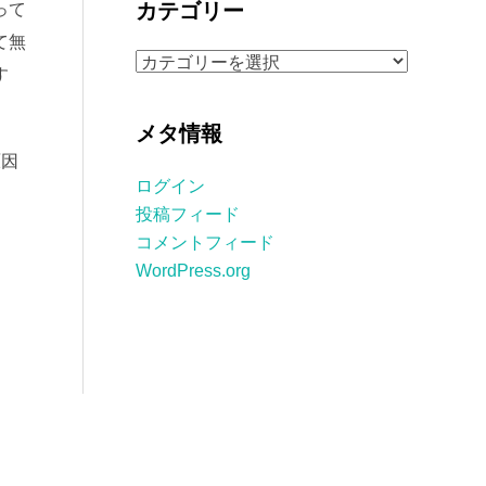
カテゴリー
って
イ
て無
ブ
カ
す
テ
ゴ
メタ情報
リ
原因
ー
ログイン
投稿フィード
コメントフィード
WordPress.org