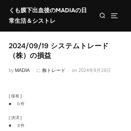
コ
くも膜下出血後のMADIAの日
ン
検
サイドバ
常生活＆シストレ
テ
索
ン
対
ツ
象:
2024/09/19 システムトレード
へ
ス
（株）の損益
キ
ッ
投
by
MADIA
に
株トレード
on
2024年9月19日
プ
稿
日:
[ 保有 ]
■ ０件
[ 決済 ]
■ ３件