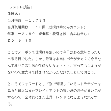
[ シストレ損益 ]
前日比：＋
当月損益：ー１．７９％
当月取引回数： １３回（仕掛け時のみカウント）
年率：ー２．８０ ※概算・税引き後（含み益含む）
ＤＤ：９．７０
ここでノーポジで仕掛けも無いので今日はある意味まったり
出来る日でした。しかし最近は本当にボラがデカくて今日な
んて取りこぼし感が半端ないなぁ・・・。言ってもしょうが
ないので空売りで踏まれなかっただけ良しとしておこう。
ところでフォワードとして別で管理しているストラテジーを
見ると最近はまたブレイクアウトの買い系の調子が良い気が
するので、全体的にまた上昇トレンドになるような気がす
る。