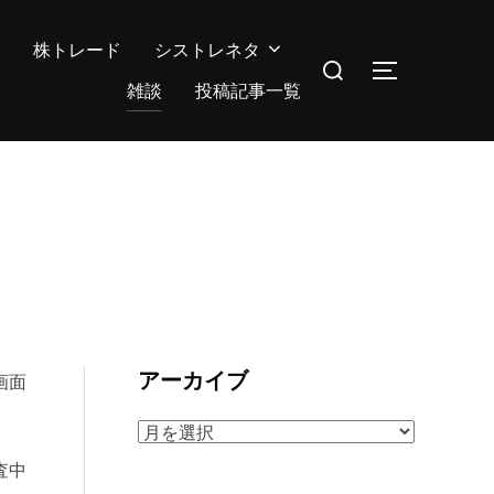
株トレード
シストレネタ
検
サイドバー
索
雑談
投稿記事一覧
対
象:
アーカイブ
画面
ア
ー
査中
カ