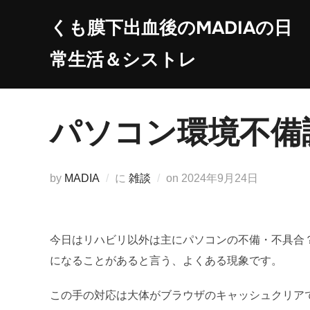
コ
くも膜下出血後のMADIAの日
ン
テ
常生活＆シストレ
ン
ツ
へ
パソコン環境不備
ス
キ
ッ
投
by
MADIA
に
雑談
on
2024年9月24日
プ
稿
日:
今日はリハビリ以外は主にパソコンの不備・不具合
になることがあると言う、よくある現象です。
この手の対応は大体がブラウザのキャッシュクリア