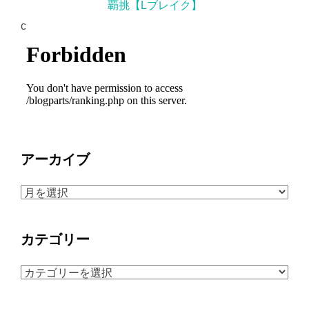
覇挑【Lブレイク】
c
アーカイブ
ア
ー
カ
カテゴリー
イ
ブ
カ
テ