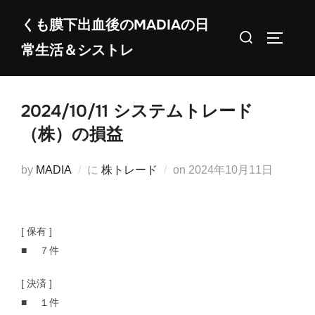
コ
くも膜下出血後のMADIAの日
ン
検
サイドバ
常生活＆シストレ
テ
索
ン
対
ツ
象:
2024/10/11 システムトレード
へ
ス
（株）の損益
キ
ッ
投
by
MADIA
に
株トレード
on
2024年10月11日
プ
稿
日:
[ 保有 ]
■ ７件
[ 決済 ]
■ １件