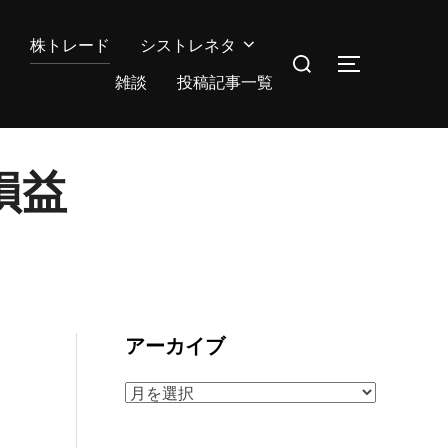
株トレード
シストレネタ
検
サイドバー
索
雑談
投稿記事一覧
対
象:
損益
アーカイブ
ア
ー
カ