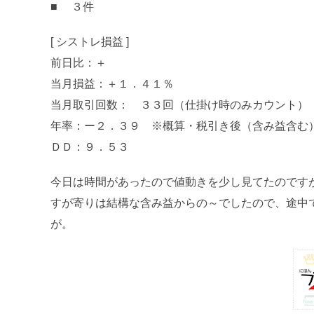
■ ３件
[ シストレ損益 ]
前日比：＋
当月損益：＋１．４１％
当月取引回数： ３３回（仕掛け時のみカウント）
年率：ー２．３９ ※概算・税引き後（含み益含む
ＤＤ：９．５３
今日は時間があったので値動きを少し見てたのです
すが寄りは結構な含み益からの～でしたので、途中
が。