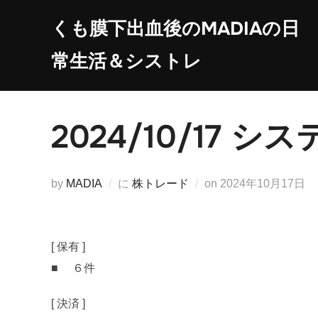
コ
くも膜下出血後のMADIAの日
ン
テ
常生活＆シストレ
ン
ツ
へ
2024/10/17
ス
キ
ッ
投
by
MADIA
に
株トレード
on
2024年10月17日
プ
稿
日:
[ 保有 ]
■ ６件
[ 決済 ]