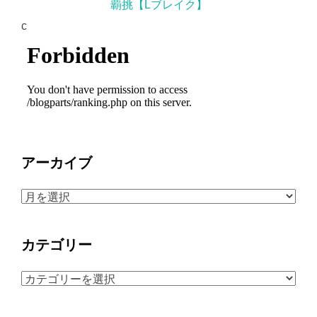
覇挑【Lブレイク】
c
アーカイブ
ア
ー
カ
カテゴリー
イ
ブ
カ
テ