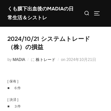
コ
くも膜下出血後のMADIAの日
ン
検
サイドバ
常生活＆シストレ
テ
索
ン
対
ツ
象:
2024/10/21 システムトレード
へ
ス
（株）の損益
キ
ッ
投
by
MADIA
に
株トレード
on
2024年10月21日
プ
稿
日:
[ 保有 ]
■ ６件
[ 決済 ]
■ ３件