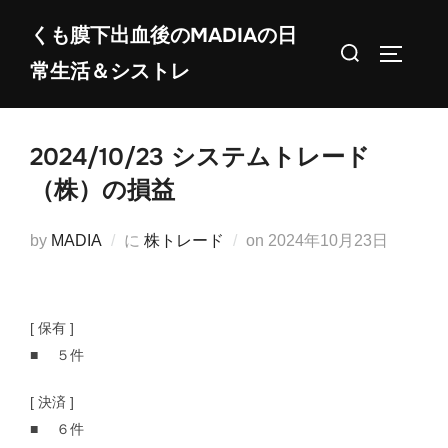
コ
くも膜下出血後のMADIAの日
ン
検
サイドバ
常生活＆シストレ
テ
索
ン
対
ツ
象:
2024/10/23 システムトレード
へ
ス
（株）の損益
キ
ッ
投
by
MADIA
に
株トレード
on
2024年10月23日
プ
稿
日:
[ 保有 ]
■ ５件
[ 決済 ]
■ ６件