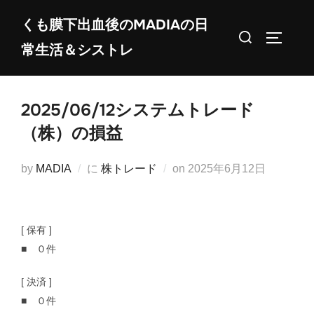
コ
くも膜下出血後のMADIAの日
ン
検
サイドバ
常生活＆シストレ
テ
索
ン
対
ツ
象:
2025/06/12システムトレード
へ
ス
（株）の損益
キ
ッ
投
by
MADIA
に
株トレード
on
2025年6月12日
プ
稿
日:
[ 保有 ]
■ ０件
[ 決済 ]
■ ０件