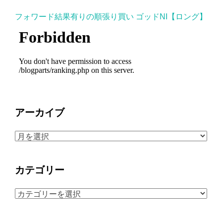
フォワード結果有りの順張り買い ゴッドNI【ロング】
アーカイブ
ア
ー
カ
カテゴリー
イ
ブ
カ
テ
ゴ