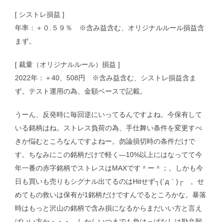
[ シストレ損益 ]
年率：＋０.５９％ ※含み益含む、オリジナルルール損益含
まず。
[ 裁量（オリジナルルール）損益 ]
2022年：＋40、508円 ※含み益含む、シストレ損益含ま
ず。テスト運用の為、金額ベースで記載。
うーん、反発時に毎回逆にいってるんですよね。今保有して
いる銘柄はね。ストレス負荷の為、手仕舞い条件を変更すべ
きか悩むところなんですよねー。勿論損切時の条件だけで
す。ちなみにこの銘柄だけで軽く―10%以上にはなってて今
年一番の赤字銘柄でストレスはMAXです＾ー＾；。しかも今
日も買いも売りもシグナル出てるのはHitせず┐(´д｀)┌ 。せ
めてもの救いは保有が1銘柄だけですんでるところかな。暴落
時はもっと沢山の銘柄で含み損になるからまだいい方と言え
ばいい方か・・・。しかしいつまでも負けっぱなしは勘弁願