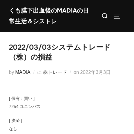
コ
くも膜下出血後のMADIAの日
ン
検
サイドバ
常生活＆シストレ
テ
索
ン
対
ツ
象:
2022/03/03システムトレード
へ
ス
（株）の損益
キ
ッ
投
by
MADIA
に
株トレード
on
2022年3月3日
プ
稿
日:
[ 保有：買い ]
7254 ユニンバス
[ 決済 ]
なし