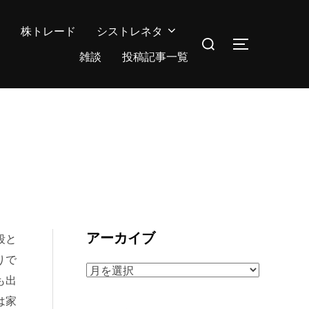
株トレード
シストレネタ
検
サイドバー
索
雑談
投稿記事一覧
対
象:
アーカイブ
段と
りで
ア
も出
ー
は家
カ