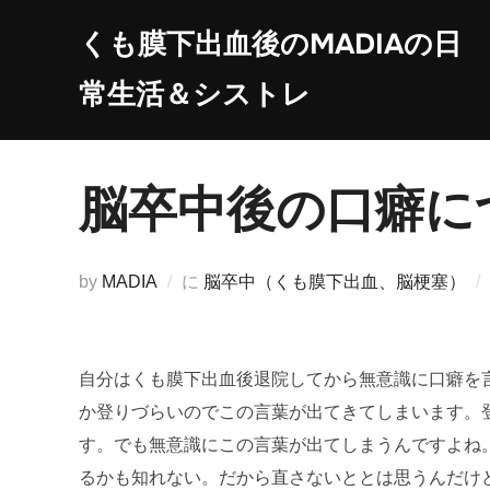
コ
くも膜下出血後のMADIAの日
ン
テ
常生活＆シストレ
ン
ツ
へ
脳卒中後の口癖に
ス
キ
ッ
by
MADIA
に
脳卒中（くも膜下出血、脳梗塞）
プ
自分はくも膜下出血後退院してから無意識に口癖を
か登りづらいのでこの言葉が出てきてしまいます。
す。でも無意識にこの言葉が出てしまうんですよね
るかも知れない。だから直さないととは思うんだけ