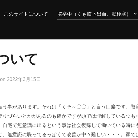
このサイトについて
脳卒中（くも膜下出血、脳梗塞）
ついて
投
on
2022年3月15日
稿
日:
言う事があります。それは「くそ～〇〇」と言う口癖です。階
登りづらいとかがあるのも確かですが頭では理解しているつも
。自宅で無意識に出るという事は社会復帰して働いている時に
ど、無意識に喋ってるっぽくて改善が中々難しい・・・。家で