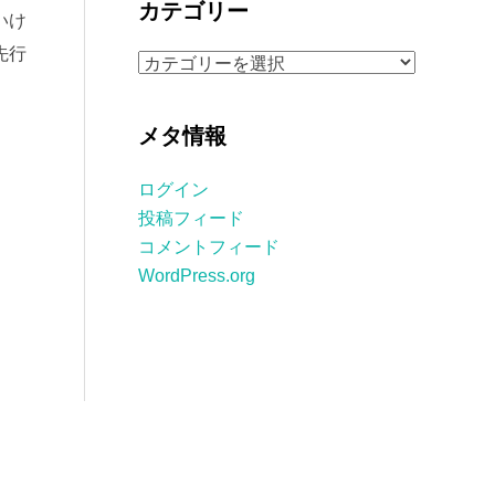
カテゴリー
いけ
イ
ブ
先行
カ
テ
ゴ
メタ情報
リ
ー
ログイン
投稿フィード
コメントフィード
WordPress.org