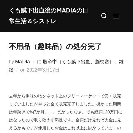
コ
くも膜下出血後のMADIAの日
ン
検
サイドバ
常生活＆シストレ
テ
索
ン
対
ツ
象:
不用品（趣味品）の処分完了
へ
ス
by
MADIA
に
脳卒中（くも膜下出血、脳梗塞）
、
雑
キ
投
談
on
2022年3月17日
ッ
稿
プ
日:
去年から趣味の物をネット上のフリーマーケットで安く販売
していましたがやっと全て販売完了しました。掛かった期間
は年跨ぎで約7か月。。。長かったなぁ。でも総額120万円に
はなったので取り敢えず満足です。金額だけ見れば大金に見
えるかもですが使用したお金はこれ以上に掛かっていますの