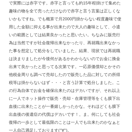
で実際には赤字です。赤字と言っても約15年程掛けて集めた
趣味の物を全て売っただけなので赤字と言う言葉は正しくな
いかもですね。でも概算で月2000円掛からない程度趣味で使
用した金額に抑える事が出来たので大人の趣味として、小遣
いの範囲としては結果良かったと思いたい。ちなみに販売行
為は当然ですが社会復帰出来なかったり、再就職出来なかっ
た事を想定して処分をしていました。結果、現状では再就職
は決まりましたが今後何があるかわからないのでお金に換金
出来て良かったと思ってる次第です。一応原価償却とかその
他税金周りも調べて売却したので販売した品に対しての所得
税等は掛からないはず・・・と言う計算で処分しました。こ
の行為自体でお金を確保出来たのはデカいですが、それ以上
に一人でネット操作で販売・売却・在庫管理等をくも膜下出
血後に出来たことが一番嬉しかったかな。それほどくも膜下
出血後の後遺症の代償はデカいです！。ま。何にしても社会
復帰の一歩として最低限のことは一人でも出来たのかなぁと
一人自己満足しております(°∀°)。