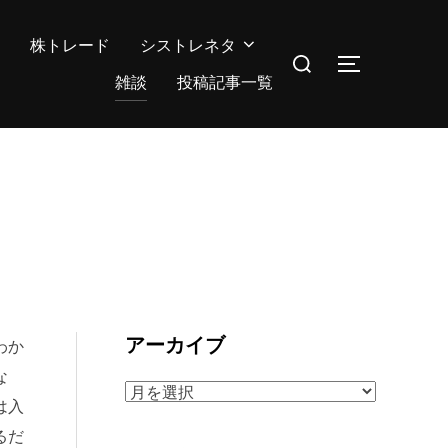
株トレード
シストレネタ
検
サイドバー
索
雑談
投稿記事一覧
対
象:
アーカイブ
わか
な
ア
は入
ー
るだ
カ