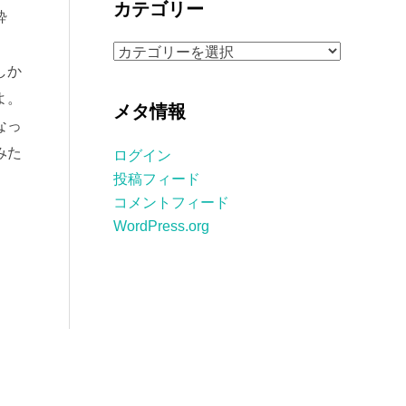
カテゴリー
酔
イ
ブ
カ
しか
テ
ゴ
よ。
メタ情報
リ
なっ
ー
みた
ログイン
投稿フィード
コメントフィード
WordPress.org