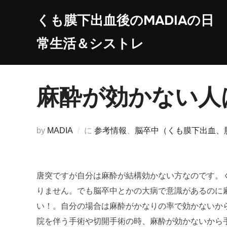
コ
くも膜下出血後のMADIAの日
ン
テ
常生活＆シストレ
ン
ツ
へ
麻酔が効かない人
ス
キ
ッ
by
MADIA
に
参考情報
、
脳卒中（くも膜下出血、
プ
唐突ですが自分は麻酔が結構効かない方なのです。
りません。でも脳卒中とかの大病で意識があるのに
い！。自分の場合は麻酔がかなりの率で効かないか
院を伴う手術や切開手術の時、麻酔が効かないから