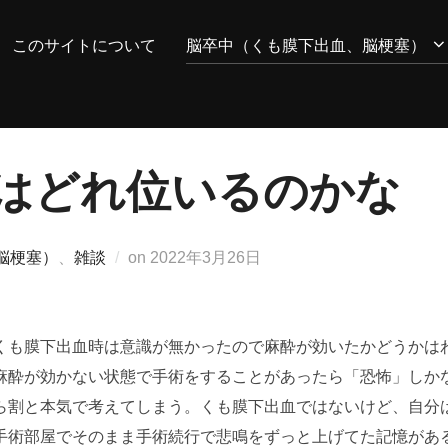
このサイトについて
脳卒中（くも膜下出血、脳梗塞）
はどれ位いるのかな
投
脳梗塞）
、
雑談
on
2022年3月26日
稿
日:
くも膜下出血時は意識が無かったので麻酔が効いたかどうかは
麻酔が効かない状態で手術をすることがあったら「恐怖」しか
ら割と本気で考えてしまう。くも膜下出血ではないけど、自分
手術部屋でそのまま手術続行で悲鳴をずっと上げてた記憶があ