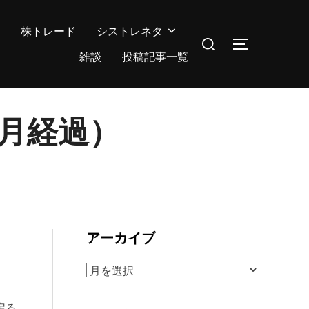
株トレード
シストレネタ
検
サイドバー
索
雑談
投稿記事一覧
対
象:
か月経過）
アーカイブ
ア
ー
カ
戻る