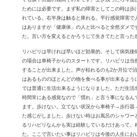
ためには必要です。まず私の障害としてこの時は歩
れている。右半身は触ると痺れる。平行感覚障害で
はありますが「健康体」の人と比べると全然ダメで
た。言い方を変えるとかろうじて生きてたと言った
リハビリは早ければ早いほど効果的。そして病気後
の場合は車椅子からのスタートです。リハビリは当
することが出来ました。声が枯れるのも2か月位で
はあるもののほとんどの物を食べる事が出来るよう
では普通に生活出来るようになりました。ただ生活出
時間常にある感覚なので「慣れ」と言う事になるん
ます。歩けない。立てない状況から車椅子→歩行器
た感じがしました。歩けない時はお風呂のシャワー
るリハビリなんかも実は経験しているだけあって、
た。ここで言いたい事はリハビリは今後の人生にお