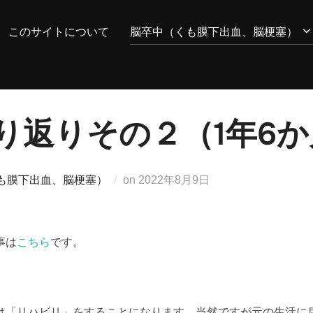
このサイトについて
脳卒中（くも膜下出血、脳梗塞）
り返りその２（1年6
投
も膜下出血、脳梗塞）
on
2022年8月9日
稿
日:
事は
こちら
です。
は「リハビリ」をすることになります。当然ですが元の生活に