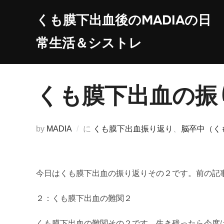
コ
くも膜下出血後のMADIAの日
ン
テ
常生活＆シストレ
ン
ツ
へ
くも膜下出血の振
ス
キ
ッ
by
MADIA
に
くも膜下出血振り返り
、
脳卒中（く
プ
今日はくも膜下出血の振り返りその２です。前の記
２：くも膜下出血の難関２
くも膜下出血の難関その２です。生き残ったら今度