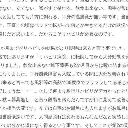
けない、立てない、喉がすぐ枯れる。飲食出来ない。両手が常
人と話してても片方に倒れる、半身の温痛覚が無い等です。当
す。正直この頃はベッドで転がって何とか生きてるだけの状況
感じだと思います。だからこそリハビリが必要なのです。
6か月までがリハビリの効果がより期待出来ると言う事でした
然ではありますが「リハビリ病院」に転院してから大分効果を
治りました。飲食出来ない嚥下障害も2か月目からは喉に詰まる
になりました。平行感覚障害も入院している間に大分改善され
来ると言っても風邪等の高熱で38度位でフラフラしてる感じが
でしょうね・・・。そして何より歩行リハビリがデカかったと
→杖→器具無し！と言う段階を踏んだんですが目に見えて改善
とか相当大変です。今では自宅のお風呂にも入れますがお風呂
相当感慨深いです。人間頑張れば変わるもんなんだなと実感し
いての分かれ道になり得るという事です。そしてこれが第2の