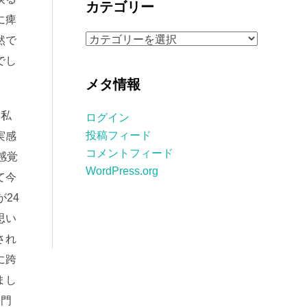
カテゴリー
イ
に痺
ブ
カ
然で
テ
でし
ゴ
メタ情報
リ
ー
。私
ログイン
投稿フィード
実感
コメントフィード
感覚
WordPress.org
て今
24
思い
され
に跨
まし
関門