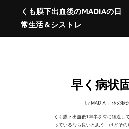
コ
くも膜下出血後のMADIAの日
ン
テ
常生活＆シストレ
ン
ツ
へ
ス
キ
ッ
プ
早く病状
by
MADIA
体の状
くも膜下出血後1年半を有に経過し
っているなら良いと思う。けどその