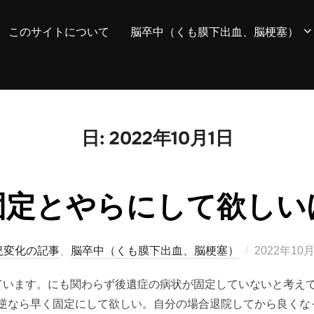
このサイトについて
脳卒中（くも膜下出血、脳梗塞）
日:
2022年10月1日
固定とやらにして欲しい
投
況変化の記事
、
脳卒中（くも膜下出血、脳梗塞）
2022年10
稿
ています。にも関わらず後遺症の病状が固定していないと考え
日:
逆なら早く固定にして欲しい。自分の場合退院してから良くな