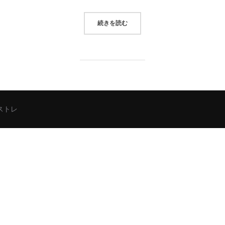
“早く病状固定とやらにして欲しいけ
続きを読む
シストレ