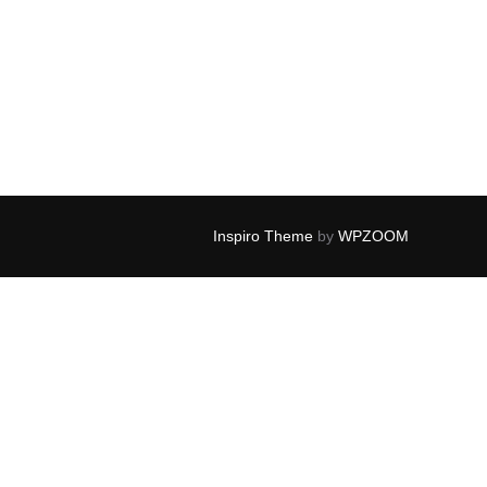
ど・・・”
Inspiro Theme
by
WPZOOM