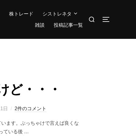
株トレード
シストレネタ
検
サイドバー
索
雑談
投稿記事一覧
対
象:
けど・・・
月1日
2件のコメント
ています。ぶっちゃけで言えば良くな
っている後 …