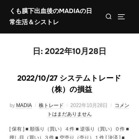
コ
くも膜下出血後のMADIAの日
ン
検
サイドバ
常生活＆シストレ
テ
索
ン
対
ツ
象:
へ
日:
2022年10月28日
ス
キ
ッ
2022/10/27 システムトレード
プ
（株）の損益
投
by
MADIA
株トレード
2022年10月28日
コメン
稿
トはまだありません
日:
[ 保有 ] ■ 順張り（買い）４件 ■ 逆張り（買い）０件 ■
押し目（買い）３件 ■ 空売り（売り）１件 [ 決済 ] ■