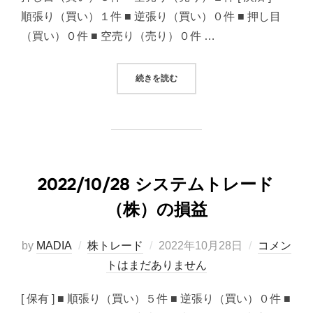
順張り（買い）１件 ■ 逆張り（買い）０件 ■ 押し目
（買い）０件 ■ 空売り（売り）０件 …
“2022/10/27 システムトレード（
続きを読む
2022/10/28 システムトレード
（株）の損益
投
by
MADIA
株トレード
2022年10月28日
コメン
稿
トはまだありません
日:
[ 保有 ] ■ 順張り（買い）５件 ■ 逆張り（買い）０件 ■