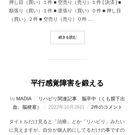
押し目（買い）１件 ■ 空売り（売り）１件 [ 決済 ] ■
順張り（買い）１件 ■ 逆張り（買い）０件 ■ 押し目
（買い）２件 ■ 空売り（売り）０件 …
“2022/10/28 システムトレード
続きを読む
平行感覚障害を鍛える
by
MADIA
リハビリ関連記事
、
脳卒中（くも膜下出
投
血、脳梗塞）
2022年10月28日
2件のコメント
稿
タイトルだけ見ると「治療」とか「リハビリ」みたい
日:
に見えますが、自分が個人的にしてるだけの事ですの