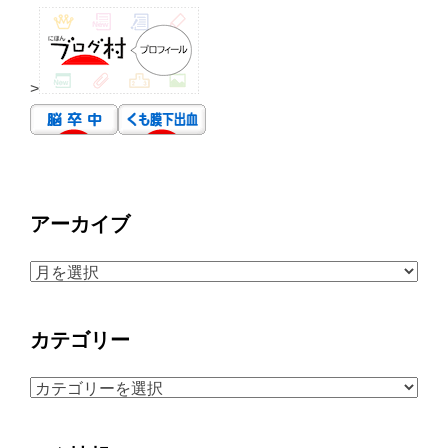
>
アーカイブ
ア
ー
カ
カテゴリー
イ
ブ
カ
テ
ゴ