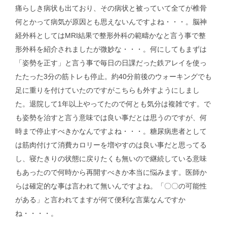
痛らしき病状も出ており、その病状と被っていて全てが椎骨
何とかって病気が原因とも思えないんですよね・・・。脳神
経外科としてはMRI結果で整形外科の範疇かなと言う事で整
形外科を紹介されましたが微妙な・・・。何にしてもまずは
「姿勢を正す」と言う事で毎日の日課だった鉄アレイを使っ
たたった3分の筋トレも停止。約40分前後のウォーキングでも
足に重りを付けていたのですがこちらも外すようにしまし
た。退院して1年以上やってたので何とも気分は複雑です。で
も姿勢を治すと言う意味では良い事だとは思うのですが、何
時まで停止すべきかなんですよね・・・。糖尿病患者として
は筋肉付けて消費カロリーを増やすのは良い事だと思ってる
し、寝たきりの状態に戻りたくも無いので継続している意味
もあったので何時から再開すべきか本当に悩みます。医師か
らは確定的な事は言われて無いんですよね。「〇〇の可能性
がある」と言われてますが何て便利な言葉なんですか
ね・・・・。