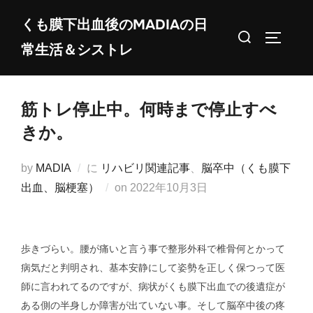
コ
くも膜下出血後のMADIAの日
ン
検
サイドバ
常生活＆シストレ
テ
索
ン
対
ツ
象:
筋トレ停止中。何時まで停止すべ
へ
ス
きか。
キ
ッ
by
MADIA
に
リハビリ関連記事
、
脳卒中（くも膜下
プ
投
出血、脳梗塞）
on
2022年10月3日
稿
日:
歩きづらい。腰が痛いと言う事で整形外科で椎骨何とかって
病気だと判明され、基本安静にして姿勢を正しく保つって医
師に言われてるのですが、病状がくも膜下出血での後遺症が
ある側の半身しか障害が出ていない事。そして脳卒中後の疼