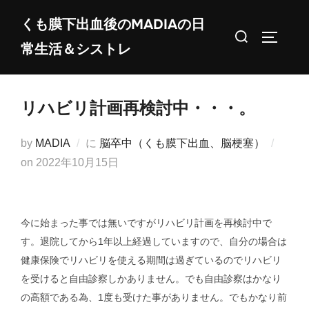
コ
くも膜下出血後のMADIAの日
ン
検
サイドバ
常生活＆シストレ
テ
索
ン
対
ツ
象:
リハビリ計画再検討中・・・。
へ
ス
by
MADIA
に
脳卒中（くも膜下出血、脳梗塞）
キ
投
on
2022年10月15日
ッ
稿
プ
日:
今に始まった事では無いですがリハビリ計画を再検討中で
す。退院してから1年以上経過していますので、自分の場合は
健康保険でリハビリを使える期間は過ぎているのでリハビリ
を受けると自由診察しかありません。でも自由診察はかなり
の高額である為、1度も受けた事がありません。でもかなり前