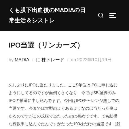
コ
くも膜下出血後のMADIAの日
ン
検
サイドバ
常生活＆シストレ
テ
索
ン
対
ツ
象:
IPO当選（リンカーズ）
へ
ス
投
by
MADIA
に
株トレード
on
2022年10月19日
キ
稿
ッ
日:
プ
久しぶりにIPOに当たりました。ここ5年位はIPOに申し込む
ようにしてるのですが面倒くさくなり、今ではSBI証券のみ
IPOの抽選に申し込んでます。今回はIPOチャレンジ無しでの
当選です。今までは大型のよくあるようなのは当たった事は
あるのですがこの規模で当たったのは初めてです。でも結構
な株数申し込んでたんですがたった100株だけの当選です（残